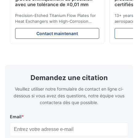
pretty good
avec une tolérance de ±0,01 mm
certifiés 
Precision-Etched Titanium Flow Plates for
13+ years ex
A*d
Heat Exchangers with High-Corrosion
aerospace, m
A
Resistance Flow Plate Overview Xinhaisen
applications.
Technology specializes in manufacturing
solutions wi
Nov 27.2025
Contact maintenant
high-precision chemically etched flow
instant quo
The mesh is precise and the packaging is excellent.
plates for plastic injection molding, die
for High-Pe
casting, and other industrial applications.
Industries 
Our flow plates offer superior flow control,
solutions po
exceptional durability, and precise channel
components
geometries that optimize material
(heat-resist
distribution in production processes. Flow
structural 
Demandez une citation
Plate Features Complex, Burr
(surgical to
Veuillez utiliser notre formulaire de contact en ligne ci-
dessous si vous avez des questions, notre équipe vous
contactera dès que possible.
Email
*