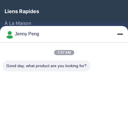
Liens Rapides
À La Maison
Produits
Jenny Peng
Vidéos
A Propos De Nous
7:57 AM
Visite D'usine
Good day, what product are you looking for?
Contrôle De La Qualité
Contact
Nouvelles
Les Affaires
Suivez-Nous!