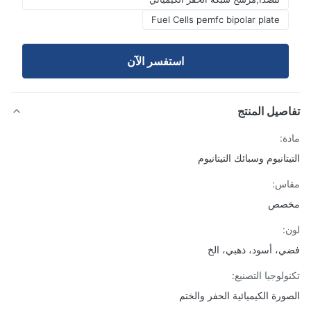
Fuel Cells pemfc bipolar plate
استفسر الآن
صيل المنتج
ة:
تانيوم وسبائك التيتانيوم
اس:
صص
:
، أسود، ذهبي، الخ
ولوجيا التصنيع:
ورة الكيميائية الحفر والختم