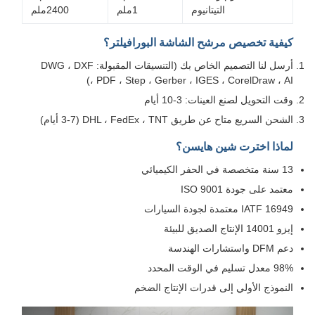
التيتانيوم
1ملم
2400ملم
يفية تخصيص مرشح الشاشة البورافيلتر؟
أرسل لنا التصميم الخاص بك (التنسيقات المقبولة: DWG ، DXF
، PDF ، Step ، Gerber ، IGES ، CorelDraw ، AI
قت التحويل لصنع العينات: 3-10 أيام
لشحن السريع متاح عن طريق DHL ، FedEx ، TNT (3-7 أيام)
ماذا اخترت شين هايسن؟
 سنة متخصصة في الحفر الكيميائي
عتمد على جودة ISO 9001
IATF 1694 معتمدة لجودة السيارات
زو 14001 الإنتاج الصديق للبيئة
عم DFM واستشارات الهندسة
9 معدل تسليم في الوقت المحدد
لنموذج الأولي إلى قدرات الإنتاج الضخم