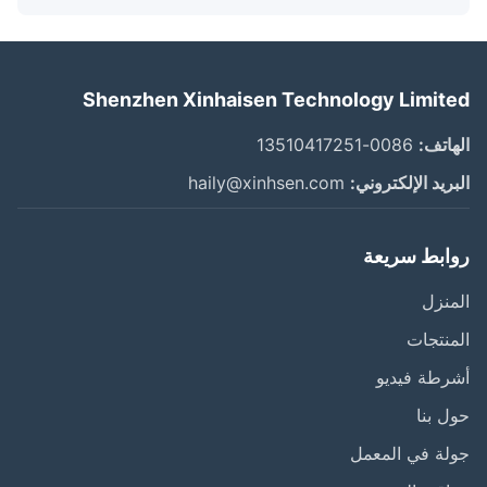
Shenzhen Xinhaisen Technology Limit
اتف:
0086-13510417251
ريد الإلكتروني:
haily@xinhsen.com
ابط سريعة
نزل
نتجات
طة فيديو
 بنا
ة في المعمل