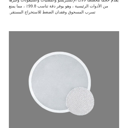
يقدم حجمًا مخصصًا لآلات الإكسبريسو والمقليات والسيفونات وغيرها
من الأدوات الرئيسية ، وهو يوفر دقة تناسب 99.8٪ ، مما يمنع
تسرب المسحوق وفقدان الضغط للاستخراج المستقر.