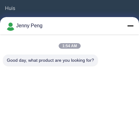
Huis
Producten
Jenny Peng
Videos
Over Ons
1:54 AM
Fabrieksreis
Good day, what product are you looking for?
Kwaliteitscontrole
Contacteer Ons
Nieuws
Gevallen
Volg Ons.