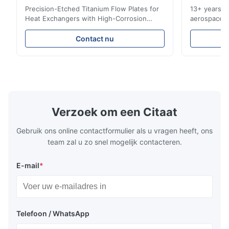
Precision-Etched Titanium Flow Plates for
13+ years ex
A*d
Heat Exchangers with High-Corrosion
aerospace, m
A
Resistance Flow Plate Overview Xinhaisen
applications.
Technology specializes in manufacturing
solutions wi
Nov 27.2025
Contact nu
high-precision chemically etched flow
instant quo
The mesh is precise and the packaging is excellent.
plates for plastic injection molding, die
for High-Pe
casting, and other industrial applications.
Industries 
Our flow plates offer superior flow control,
solutions po
exceptional durability, and precise channel
components
geometries that optimize material
(heat-resist
distribution in production processes. Flow
structural 
Verzoek om een Citaat
Plate Features Complex, Burr
(surgical to
Gebruik ons online contactformulier als u vragen heeft, ons
team zal u zo snel mogelijk contacteren.
E-mail
*
Telefoon / WhatsApp