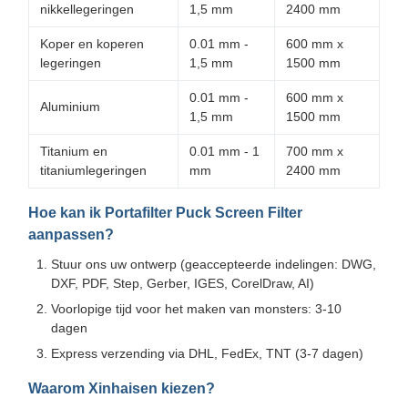
nikkellegeringen
1,5 mm
2400 mm
Koper en koperen
0.01 mm -
600 mm x
legeringen
1,5 mm
1500 mm
0.01 mm -
600 mm x
Aluminium
1,5 mm
1500 mm
Titanium en
0.01 mm - 1
700 mm x
titaniumlegeringen
mm
2400 mm
Hoe kan ik Portafilter Puck Screen Filter
aanpassen?
Stuur ons uw ontwerp (geaccepteerde indelingen: DWG,
DXF, PDF, Step, Gerber, IGES, CorelDraw, AI)
Voorlopige tijd voor het maken van monsters: 3-10
dagen
Express verzending via DHL, FedEx, TNT (3-7 dagen)
Waarom Xinhaisen kiezen?