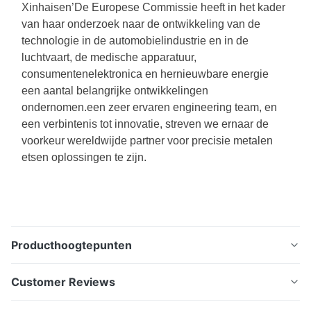
Xinhaisen
’
De Europese Commissie heeft in het kader
van haar onderzoek naar de ontwikkeling van de
technologie in de automobielindustrie en in de
luchtvaart, de medische apparatuur,
consumentenelektronica en hernieuwbare energie
een aantal belangrijke ontwikkelingen
ondernomen.een zeer ervaren engineering team, en
een verbintenis tot innovatie, streven we ernaar de
voorkeur wereldwijde partner voor precisie metalen
etsen oplossingen te zijn.
Producthoogtepunten
Portafilter Puck Screen Filter roestvrij staal mesh
Customer Reviews
Portafilter scherm van roestvrij staal - een portafilter
scherm van roestvrij staal speciaal ontworpen voor