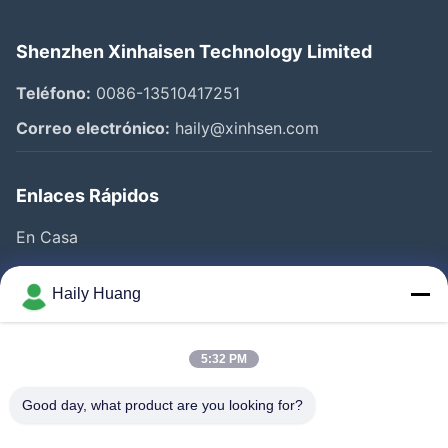
Shenzhen Xinhaisen Technology Limited
Teléfono:
0086-13510417251
Correo electrónico:
haily@xinhsen.com
Enlaces Rápidos
En Casa
Productos
Haily Huang
Videos
Sobre Nosotros
5:32 PM
Visita A La Fábrica
Good day, what product are you looking for?
Control De Calidad
Contacto