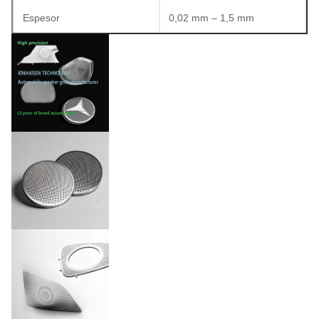
Espesor
0,02 mm – 1,5 mm
Tamaño del orificio
Mín. 0,03 mm de diámetro
Tolerancia
±0,01 mm
Liso, galvanoplastia,
Acabado superficial
recubrimiento PVD,
antihuellas, etc.