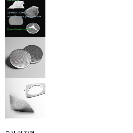
구멍 크기
미니 0.03mm 지름
용인성
±0.01mm
평면, 가전, PVD 코팅, 안티
표면 마감
지문 등