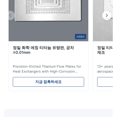
A*a
A
Mar 10.2026
This product is really precise.
A*a
VIDEO
A
정밀 화학 에칭 티타늄 유량판, 공차
정밀 티타늄
Dec 10.2025
±0.01mm
제조
Pretty good.
Precision-Etched Titanium Flow Plates for
13+ years ex
A*d
Heat Exchangers with High-Corrosion
aerospace, m
A
Resistance Flow Plate Overview Xinhaisen
applications.
Technology specializes in manufacturing
solutions wi
Nov 27.2025
지금 접촉하세요
high-precision chemically etched flow
instant quo
The mesh is precise and the packaging is excellent.
plates for plastic injection molding, die
for High-Pe
casting, and other industrial applications.
Industries 
Our flow plates offer superior flow control,
solutions po
exceptional durability, and precise channel
components
geometries that optimize material
(heat-resist
distribution in production processes. Flow
structural 