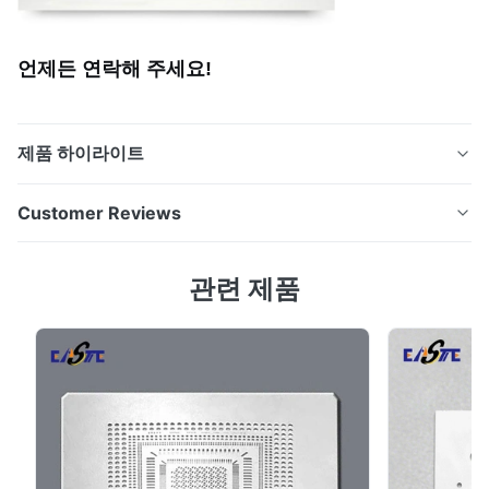
언제든 연락해 주세요!
제품 하이라이트
독일 시장에 대한 높은 음향 투명성을 가진 화학적으로 새
Customer Reviews
겨진 메르세데스-벤츠 스피커 망 스피커 메쉬 개요 신하이
센은 오디오 애플리케이션을 위한 고정도 금속에 새겨진
4.7
관련 제품
스피커 메시를 제조하는 데 특화되어 있습니다. 우리의 스
Based on 50 reviews recently
피커 메시는음향 장비, 가정용 기기, 자동차 오디오 시스템,
5
67%
그리고 소비자 전자제품외모를 유지하면서 훌륭한 음향 성
4
33%
능을 제공합니다.. 제조 과정 우리의 스피커 메시는 첨단 화
3
0
2
0
학적 발열 기술을 사용하여 생산됩니다. 자료 선택● 고품
1
0
질의 스테인레스 스틸, 알루미늄, 니켈, 또는 다른 합금. 청
소 및 코팅∙ 금속 장을 청...