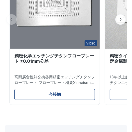
S*r
S
Oct 28.2025
Pretty good. I recommend it.
VIDEO
精密化学エッチングチタンフロープレー
精密タイタ
ト ±0.01mm公差
定金属製造
高耐腐食性熱交換器用精密エッチングチタンフ
13年以上航
ロープレート フロープレート概要Xinhaisen
チタンエッチ
Technologyは、プラスチック射出成形、ダイ
得済み競争
カスト、その他の産業用途向けの高精度化学エ
クルソリュ
今接触
ッチングフロープレートの製造を専門としてい
高性能用途向
ます。当社のフロープレートは、優れた流量制
象産業 当社
御、卓越した耐久性、および生産プロセスにお
ンは、ミッ
ける材料分布を最適化する精密なチャネルジオ
トに電力を供
メトリを提供します。 フロープレートの特徴
熱エンジン部
複雑でバリのないチャネル:エッチングによ
（手術器具