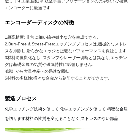
造します工業,自動車,航空宇宙アプリケーションの光学および磁気
エンコーダーに最適です.
エンコーダーディスクの特徴
1超高精度: 非常に細い線や微小な穴を生成できる.
2.Burr-Free & Stress-Free:エッチングプロセスは,機械的なストレ
スを排除し,滑らかなエッジと正確なパフォーマンスを保証します.
3材料硬度変化なし: スタンプやレーザー切断とは異なり,エッチン
グは基礎金属の気質や磁気特性に影響しません.
4設計から大量生産への迅速な回転
5材料の多様性:様々な合金から刻印することができます.
製造プロセス
化学エッチング技術を使って 化学エッチングを使って 精密な金属
を切ります材料の性質を変えることなく,ストレスのない部品.