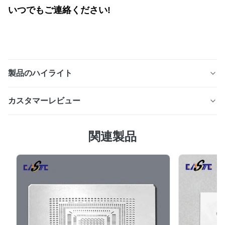
いつでもご連絡ください!
製品のハイライト
フォトケミカルエッチングにより製造された高精度光学式
カスタマーレビュー
エンコーダディスク。ロータリーエンコーダ用途向けに、
高い線精度、優れた同心度、最大数千 PPR の分解能を備
4.0
えたステンレス鋼、ニッケル、カスタム合金が用意されて
関連製品
最近の50件のレビューに基づいて
います。
5
0
4
100%
3
0
2
0
1
0