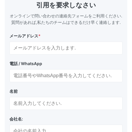
り、機械的応力やバリのない滑らかで精密なマ
シュ） エレ
引用を要求しなさい
イクロチャネルが生成され、最適な流体フロー
精密コネクタ
とシーリングが保証されます。 比類なき設計
燃料電池プ
オンラインで問い合わせの連絡先フォームをご利用ください.
の自由度:高コストやリードタイムのか...
ト） チタンエ
質問があれば,私たちのチームはできるだけ早く連絡します.
メールアドレス
*
電話 / WhatsApp
名前
会社名: