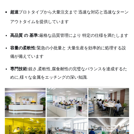
超速
プロトタイプから大量注文まで 迅速な対応と迅速なターン
アウトタイムを提供しています
高品質 の 基準:
厳格な品質管理により 特定の仕様を満たします
容量の柔軟性:
緊急の小批量と 大量生産を効率的に処理する設
備が備えています
専門技術:
鋭さ,柔軟性,腐食耐性の完璧なバランスを達成するた
めに,様々な金属をエッチングの深い知識.