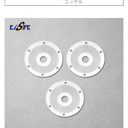
ニッケル
厚さ
0.02-1.0 mm
許容性
±0.003 ±0.01 mm
最小線幅
0.01mm
適用する
ロータリー・エンコーダー
最大10,000 PPR (カスタ
決議
マイズ可能)