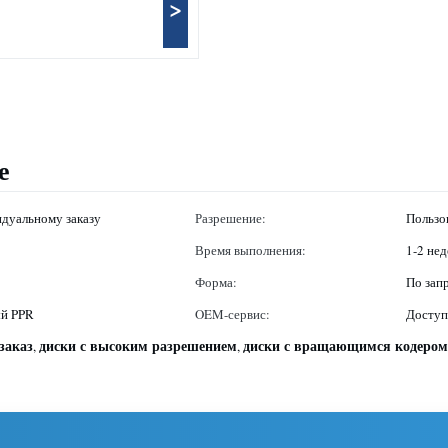
>
е
дуальному заказу
Разрешение:
Пользо
Время выполнения:
1-2 нед
Форма:
По зап
ый PPR
OEM-сервис:
Досту
заказ
диски с высоким разрешением
диски с вращающимся кодером
,
,