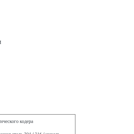
M
ического кодера
щая сталь 304 / 316 / никель