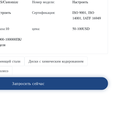
S/Customize
Номер модели:
Настроить
строить
Сертификация:
ISO 9001, ISO
14001, IATF 16949
аза:
10
цена:
50-100USD
000-100000ПК/
деля
веющей стали
Диски с химическим кодированием
олесо
З
а
п
р
о
с
и
т
ь
с
е
й
ч
а
с