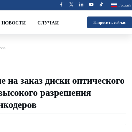
Русский
НОВОСТИ
СЛУЧАИ
Запросить сейчас
ров
 на заказ диски оптического
 высокого разрешения
нкодеров