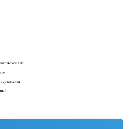
вательский ППР
ели
росу клиента
пный