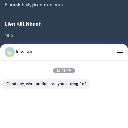
E-mail:
haily@xinhsen.com
Liên Kết Nhanh
Nhà
Sản Phẩm
Jessi Xu
Video
Về Chúng Tôi
11:41 PM
Tham Quan Nhà Máy
Good day, what product are you looking for?
Kiểm Soát Chất Lượng
Liên Hệ Chúng Tôi
Tin Tức
Các Vụ Án