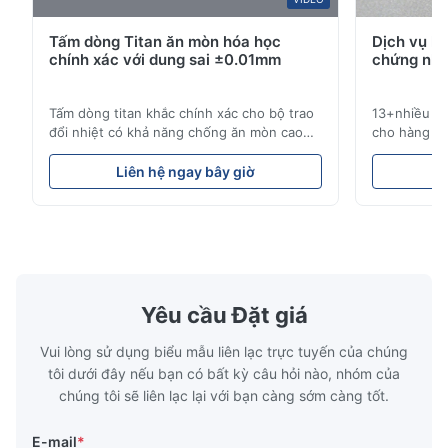
Tấm dòng Titan ăn mòn hóa học
Dịch vụ k
chính xác với dung sai ±0.01mm
chứng nhậ
Tấm dòng titan khắc chính xác cho bộ trao
13+nhiều nă
đổi nhiệt có khả năng chống ăn mòn cao
cho hàng kh
Tổng quan về tấm dòngXinhaisen
công nghiệp
Technology chuyên sản xuất các tấm dòng
pháp chu kỳ
Liên hệ ngay bây giờ
L
được khắc hóa học có độ chính xác cao cho
tranh. Dịch
khuôn ép nhựa, đúc khuôn và các ứng
hiệu suất c
dụng công nghiệp khác. Các tấm dòng của
chúng tôi ph
chúng tôi cung cấp khả năng ki...
của chúng ..
Yêu cầu Đặt giá
Vui lòng sử dụng biểu mẫu liên lạc trực tuyến của chúng
tôi dưới đây nếu bạn có bất kỳ câu hỏi nào, nhóm của
chúng tôi sẽ liên lạc lại với bạn càng sớm càng tốt.
E-mail
*