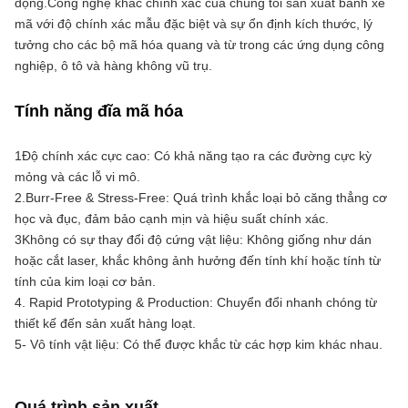
động.Công nghệ khắc chính xác của chúng tôi sản xuất bánh xe 
mã với độ chính xác mẫu đặc biệt và sự ổn định kích thước, lý 
tưởng cho các bộ mã hóa quang và từ trong các ứng dụng công 
nghiệp, ô tô và hàng không vũ trụ.
Tính năng đĩa mã hóa
1Độ chính xác cực cao: Có khả năng tạo ra các đường cực kỳ 
mỏng và các lỗ vi mô.
2.Burr-Free & Stress-Free: Quá trình khắc loại bỏ căng thẳng cơ 
học và đục, đảm bảo cạnh mịn và hiệu suất chính xác.
3Không có sự thay đổi độ cứng vật liệu: Không giống như dán 
hoặc cắt laser, khắc không ảnh hưởng đến tính khí hoặc tính từ 
tính của kim loại cơ bản.
4. Rapid Prototyping & Production: Chuyển đổi nhanh chóng từ 
thiết kế đến sản xuất hàng loạt.
5- Vô tính vật liệu: Có thể được khắc từ các hợp kim khác nhau.
Quá trình sản xuất