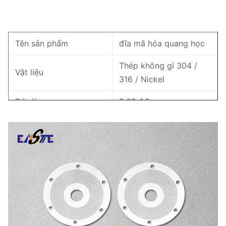
Tên sản phẩm
đĩa mã hóa quang học
Thép không gỉ 304 /
Vật liệu
316 / Nickel
Độ dày
0.02-1.0 mm
Sự khoan dung
± 0,003 ± 0,01 mm
Độ rộng đường tối
0.01 mm
thiểu
Ứng dụng
Bộ mã hóa xoay
Tối đa 10.000 PPR (có
Nghị quyết
thể tùy chỉnh)