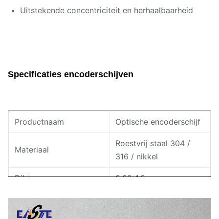
Uitstekende concentriciteit en herhaalbaarheid
Specificaties encoderschijven
Productnaam
Optische encoderschijf
Roestvrij staal 304 /
Materiaal
316 / nikkel
Dikte
0,02-1,0 mm
Tolerantie
±0,003 – ±0,01 mm