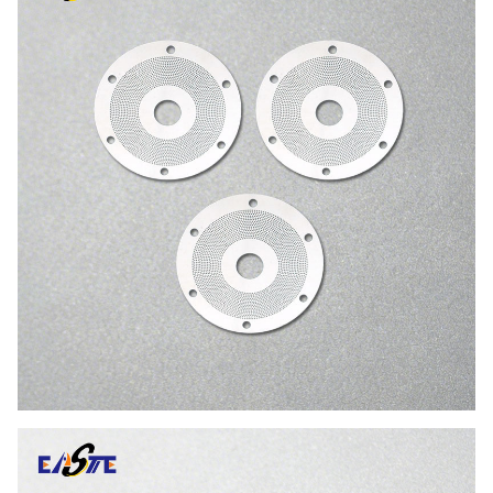
Minimale lijnbreedte
0,01 mm
Sollicitatie
Roterende encoder
Tot 10.000 PPR
Oplossing
(aanpasbaar)