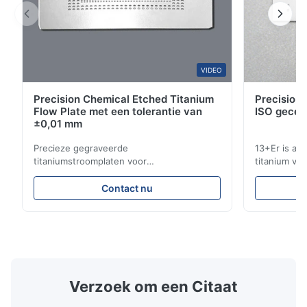
Oct 28.2025
Pretty good. I recommend it.
VIDEO
Precision Chemical Etched Titanium
Precision 
Flow Plate met een tolerantie van
ISO gecer
±0,01 mm
Precieze gegraveerde
13+Er is al 
titaniumstroomplaten voor
titanium vo
warmtewisselaars met een hoge
industriële
corrosiebestendigheid Overzicht van de
gecertificee
Contact nu
stroomplaatXinhaisen Technology is
concurreren
gespecialiseerd in de productie van
voor het et
chemisch geëtste vloepplaten met hoge
toepassinge
precisie voor plastic spuitgieten, gietgieten
Bedrijven di
en andere industriële ...
Verzoek om een Citaat