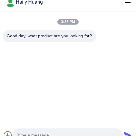
Haily Huang
Videos
Über Uns
3:35 PM
Fabrik Tour
Good day, what product are you looking for?
Qualitätskontrolle
Kontakt
Neuigkeiten
Rechtssachen
Folgen Sie Uns.
©2025- Shenzhen Xinhaisen Technology Limited. . Alle Rechte