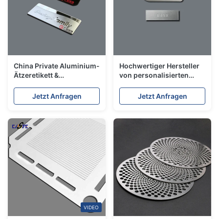
China Private Aluminium-
Hochwertiger Hersteller
Ätzeretikett &
von personalisierten
Aluminium-Badge-
Aluminium-Ätz-
Dichtungen
Abzeichen in China
Jetzt Anfragen
Jetzt Anfragen
VIDEO