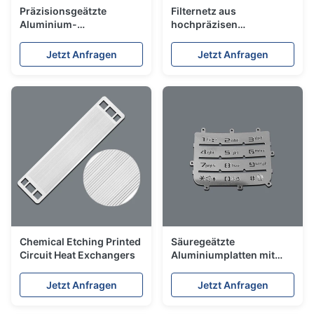
Präzisionsgeätzte
Filternetz aus
Aluminium-
hochpräzisen
Bipolarplatten für
Aluminium-Ätzerfiltern
Brennstoffzellen mit
Jetzt Anfragen
Jetzt Anfragen
überlegener Leitfähigkeit
& geringem Gewicht
Chemical Etching Printed
Säuregeätzte
Circuit Heat Exchangers
Aluminiumplatten mit
gebürsteter Oberfläche
Jetzt Anfragen
Jetzt Anfragen