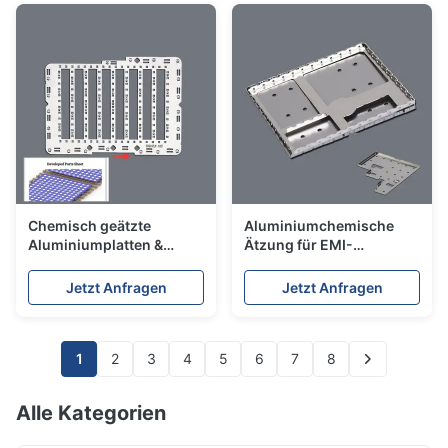
Chemisch geätzte
Aluminiumchemische
Aluminiumplatten &
Ätzung für EMI-
EMI/RFI-Abschirmung
Schutzdosen
Jetzt Anfragen
Jetzt Anfragen
1
2
3
4
5
6
7
8
Alle Kategorien