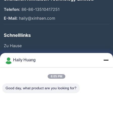
Telefon:
86-86-13510417251
E-Mail:
haily@xinhsen.com
Schnelllinks
Zu Hause
Produkte
Haily Huang
Videos
Über Uns
8:05 PM
Fabrik Tour
Good day, what product are you looking for?
Qualitätskontrolle
Kontakt
Neuigkeiten