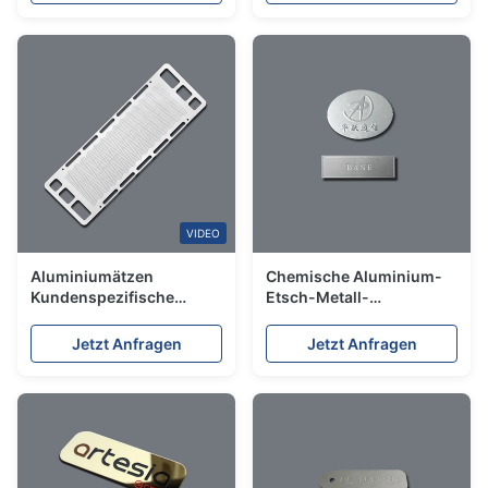
VIDEO
Aluminiumätzen
Chemische Aluminium-
Kundenspezifische
Etsch-Metall-
Präzision ohne Grat und
Namenplatten für
Spannungen Metallteile
Maschinen
Jetzt Anfragen
Jetzt Anfragen
Hersteller
Seriennummern