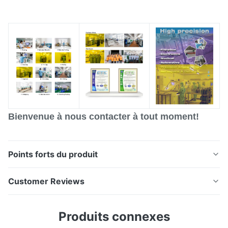
Bienvenue à nous contacter à tout moment!
Points forts du produit
Disques d'encodeur métallique optique à gravure
Customer Reviews
chimique de précision personnalisés Vue d' ensemble
des disques encodeursXinhaisen Technology est
4.0
Produits connexes
spécialisée dans la fabrication de disques encodeurs à
Based on 50 reviews recently