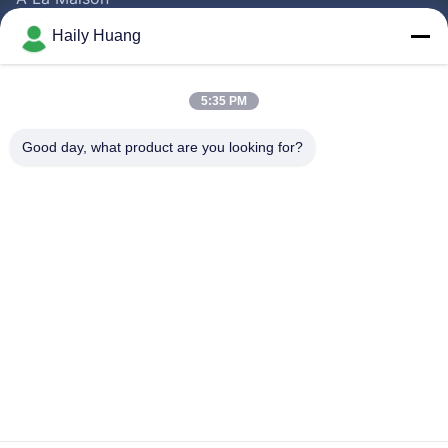
Produits
Haily Huang
Vidéos
A Propos De Nous
5:35 PM
Visite D'usine
Good day, what product are you looking for?
Contrôle De La Qualité
Contact
Nouvelles
Les Affaires
Suivez-Nous!