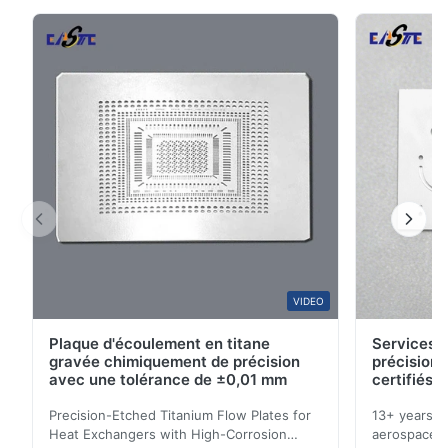
gravure chimique de haute précision pour les
5
0
systèmes de contrôle de mouvement.Notre
4
100%
technologie de ...
3
0
2
0
1
0
S*r
S
Oct 28.2025
Pretty good. I recommend it.
VIDEO
Plaque d'écoulement en titane
Services d
gravée chimiquement de précision
précision 
avec une tolérance de ±0,01 mm
certifiés 
Precision-Etched Titanium Flow Plates for
13+ years ex
Heat Exchangers with High-Corrosion
aerospace, m