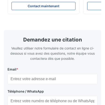
Resistance Flow Plate Overview Xinhaisen
applications.
Technology specializes in manufacturing
solutions wi
Contact maintenant
high-precision chemically etched flow
instant quo
plates for plastic injection molding, die
for High-Pe
casting, and other industrial applications.
Industries 
Our flow plates offer superior flow control,
solutions po
exceptional durability, and precise channel
components
geometries that optimize material
(heat-resist
distribution in production processes. Flow
structural 
Demandez une citation
Plate Features Complex, Burr
(surgical to
Veuillez utiliser notre formulaire de contact en ligne ci-
dessous si vous avez des questions, notre équipe vous
contactera dès que possible.
Email
*
Téléphone / WhatsApp