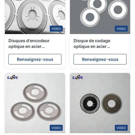
VIDEO
VIDEO
Disques d'encodeur
Disque de codage
optique en acier
optique en acier
inoxydable gravé de
inoxydable Codage de
précision
gravure de précision
Renseignez-vous
Renseignez-vous
Roue de code
VIDEO
VIDEO