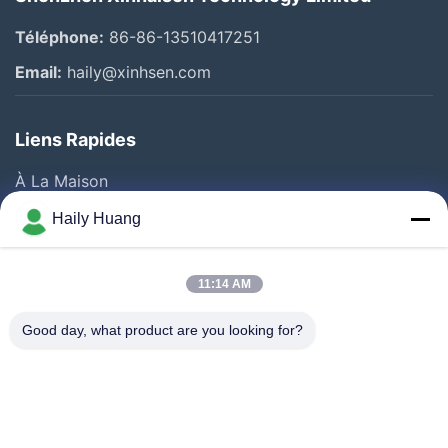
Téléphone:
86-86-13510417251
Email:
haily@xinhsen.com
Liens Rapides
À La Maison
Produits
Haily Huang
Vidéos
A Propos De Nous
11:14 AM
Visite D'usine
Good day, what product are you looking for?
Contrôle De La Qualité
Contact
Nouvelles