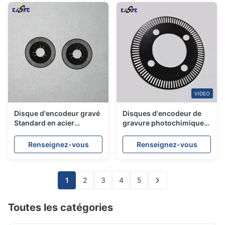
VIDEO
Disque d'encodeur gravé
Disques d'encodeur de
Standard en acier
gravure photochimique
inoxydable SUS304,
personnalisés pour la
disque d'encodeur de
mesure
Renseignez-vous
Renseignez-vous
gravure photo chimique
1
2
3
4
5
Toutes les catégories