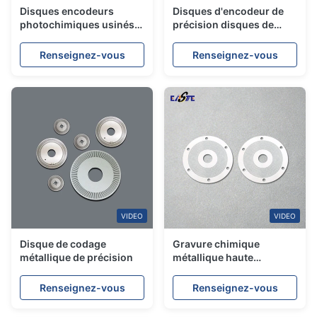
Disques encodeurs
Disques d'encodeur de
photochimiques usinés
précision disques de
avec une précision de
code optique en acier
micron
inoxydable photogravés
Renseignez-vous
Renseignez-vous
VIDEO
VIDEO
Disque de codage
Gravure chimique
métallique de précision
métallique haute
précision de 0,03 mm à
1,0 mm Disque de codage
Renseignez-vous
Renseignez-vous
optique