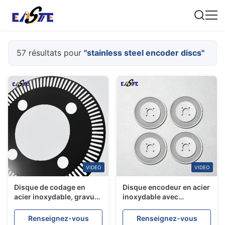
57 résultats pour
"stainless steel encoder discs"
VIDEO
VIDEO
Disque de codage en
Disque encodeur en acier
acier inoxydable, gravure
inoxydable avec
de précision et disque de
technologie de gravure
codage à découpe laser
chimique
Renseignez-vous
Renseignez-vous