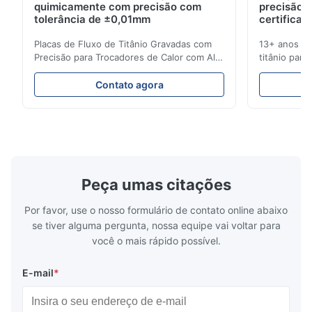
quimicamente com precisão com
precisão 
Very precision.
tolerância de ±0,01mm
certificad
Placas de Fluxo de Titânio Gravadas com
13+ anos de
Aaron
Precisão para Trocadores de Calor com Alta
titânio para
A
Resistência à Corrosão Visão Geral da Placa
médicas e in
de FluxoA Xinhaisen Technology é
soluções de
Dec 10.2025
Contato agora
especializada na fabricação de placas de
entrega com
Good comunication, fullfilled as expected. Fully satisfied.
fluxo gravadas quimicamente de alta
orçamento i
precisão para moldagem por injeção de
Gravação de
plástico, fundição sob ...
Alto Desemp
Peça umas citações
Por favor, use o nosso formulário de contato online abaixo
se tiver alguma pergunta, nossa equipe vai voltar para
você o mais rápido possível.
E-mail
*