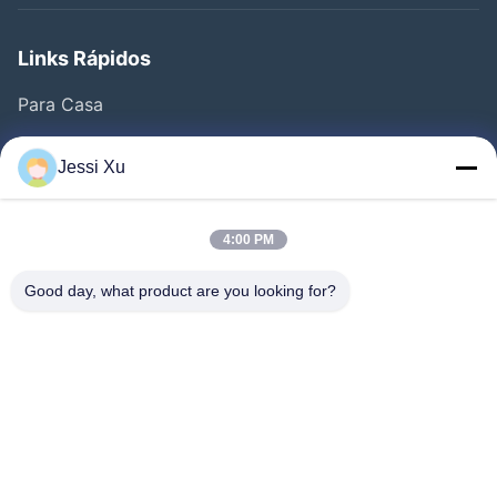
Links Rápidos
Para Casa
Produtos
Jessi Xu
Vídeos
Quem Somos
4:00 PM
Fábrica
Good day, what product are you looking for?
Controle De Qualidade
Fale Conosco
Notícias
Casos
Segue-Nos.