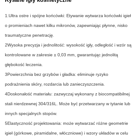
Rysane igły kosmetyczne
1.Ultra ostre i spójne końcówki: Etywanie wytwarza końcówki igieł 
o promieniach nawet kilku mikronów, zapewniając płynne, nisko 
traumatyczne penetrację.
2Wysoka precyzja i jednolitość: wysokość igły, odległość i wzór są 
kontrolowane w zakresie ± 0,03 mm, gwarantując jednolitą 
głębokość leczenia.
3Powierzchnia bez grzybów i gładka: eliminuje ryzyko 
podrażnienia skóry, rozdarcia lub zanieczyszczenia.
4Doskonałość materiału: zazwyczaj wykonany z biocompatibilnej 
stali nierdzewnej 304/316L. Może być przetwarzany w tytanie lub 
innych specjalnych stopów.
5Elastyczność projektowania: może wytwarzać różne geometrie 
igieł (górkowe, piramidalne, włóczniowe) i wzory układów w celu 