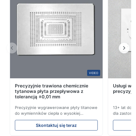
2
0
1
0
David
D
Jan 26.2026
The product is ultra-precision.
L*i
VIDEO
L
Precyzyjnie trawiona chemicznie
Usługi wyt
Jan 23.2026
tytanowa płyta przepływowa z
precyzyjn
Very precision.
tolerancją ±0,01 mm
Precyzyjnie wygrawerowane płyty titanowe
13+ lat doś
Aaron
do wymienników ciepła o wysokiej
dla zastoso
A
odporności na korozję Przegląd płyty
przemysłowy
przepływowejXinhaisen Technology
kompleksow
Dec 10.2025
Skontaktuj się teraz
specjalizuje się w produkcji
konkurencyjn
Good comunication, fullfilled as expected. Fully satisfied.