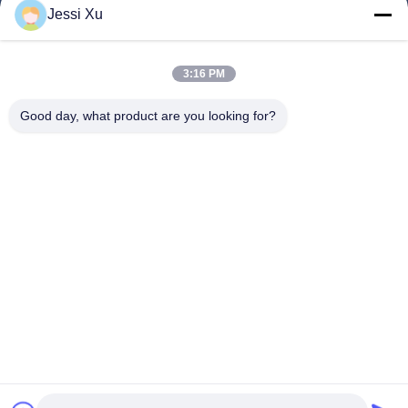
Jessi Xu
Filmy
O Nas
3:16 PM
Wycieczka Po Fabryce
Good day, what product are you looking for?
Kontrola Jakości
Skontaktuj Się Z Nami
Nowości
Sprawy
Chodź Za Nami.
©2025- Shenzhen Xinhaisen Technology Limited. Wszystkie prawa