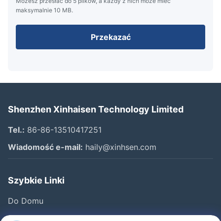
Możesz przesłać do 5 plików, a każdy z nich może mieć
maksymalnie 10 MB.
Przekazać
Shenzhen Xinhaisen Technology Limited
Tel.:
86-86-13510417251
Wiadomość e-mail:
haily@xinhsen.com
Szybkie Linki
Do Domu
Produkty