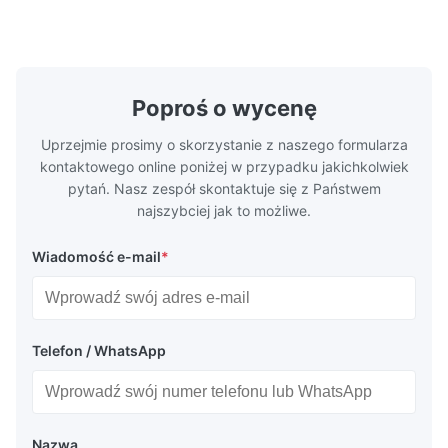
wysokoprecyzyjnych płyt przepływowych z
Uzyskaj na
chemią etynową do formowania
trawienia t
wtryskowego plastiku, odlewania na maty i
wydajnościB
innych zastosowa...
Poproś o wycenę
Uprzejmie prosimy o skorzystanie z naszego formularza
kontaktowego online poniżej w przypadku jakichkolwiek
pytań. Nasz zespół skontaktuje się z Państwem
najszybciej jak to możliwe.
Wiadomość e-mail
*
Telefon / WhatsApp
Nazwa