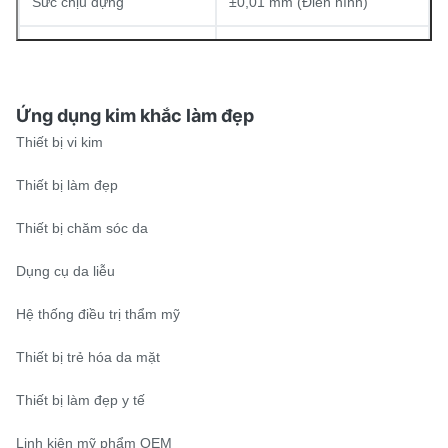
Sức chịu đựng
±0,01 mm (Điển hình)
Hoàn thiện bề mặt
Mịn / Đánh bóng bằng điện
SUS304 / SUS316L /
Ứng dụng kim khắc làm đẹp
Vật liệu
Titan / Niken
Thiết bị vi kim
Thiết bị làm đẹp
Thiết bị chăm sóc da
Dụng cụ da liễu
Hệ thống điều trị thẩm mỹ
Thiết bị trẻ hóa da mặt
Thiết bị làm đẹp y tế
Linh kiện mỹ phẩm OEM