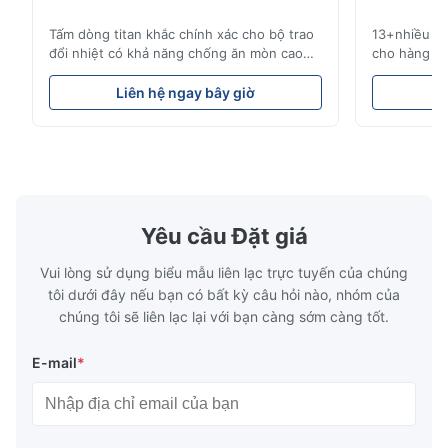
Tấm dòng titan khắc chính xác cho bộ trao
13+nhiều nă
Aaron
đổi nhiệt có khả năng chống ăn mòn cao
cho hàng kh
A
Tổng quan về tấm dòngXinhaisen
công nghiệp
Technology chuyên sản xuất các tấm dòng
pháp chu kỳ
Dec 10.2025
Liên hệ ngay bây giờ
L
được khắc hóa học có độ chính xác cao cho
tranh. Dịch
Good comunication, fullfilled as expected. Fully satisfied.
khuôn ép nhựa, đúc khuôn và các ứng
hiệu suất c
dụng công nghiệp khác. Các tấm dòng của
chúng tôi ph
chúng tôi cung cấp khả năng ki...
của chúng ..
Yêu cầu Đặt giá
Vui lòng sử dụng biểu mẫu liên lạc trực tuyến của chúng
tôi dưới đây nếu bạn có bất kỳ câu hỏi nào, nhóm của
chúng tôi sẽ liên lạc lại với bạn càng sớm càng tốt.
E-mail
*