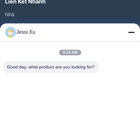
Liên Kết Nhanh
Nhà
Sản Phẩm
Jessi Xu
Video
Về Chúng Tôi
9:19 AM
Tham Quan Nhà Máy
Good day, what product are you looking for?
Kiểm Soát Chất Lượng
Liên Hệ Chúng Tôi
Tin Tức
Các Vụ Án
Đi Theo Chúng Tôi.