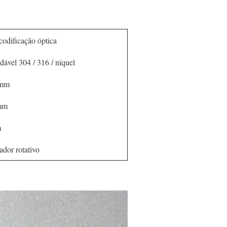
codificação óptica
dável 304 / 316 / níquel
 mm
mm
m
ador rotativo