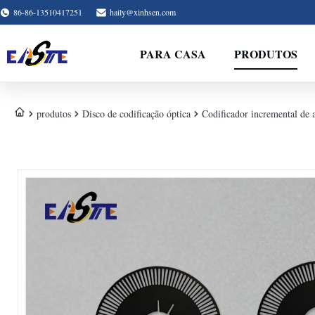
86-86-13510417251
haily@xinhsen.com
PARA CASA
PRODUTOS
produtos
Disco de codificação óptica
Codificador incremental de a