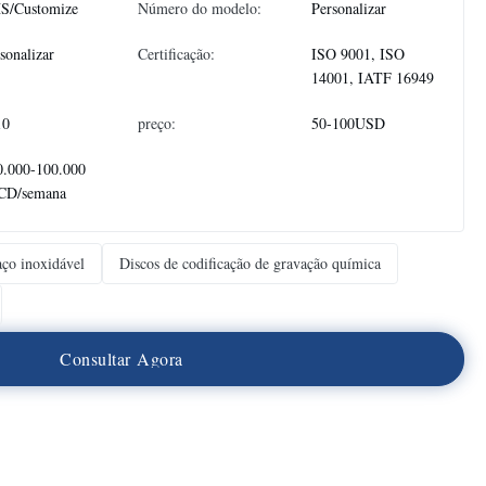
S/Customize
Número do modelo:
Personalizar
sonalizar
Certificação:
ISO 9001, ISO
14001, IATF 16949
10
preço:
50-100USD
0.000-100.000
CD/semana
aço inoxidável
Discos de codificação de gravação química
C
o
n
s
u
l
t
a
r
A
g
o
r
a