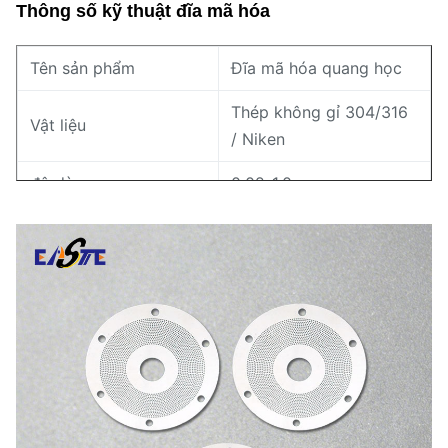
Thông số kỹ thuật đĩa mã hóa
Tên sản phẩm
Đĩa mã hóa quang học
Thép không gỉ 304/316
Vật liệu
/ Niken
độ dày
0,02-1,0 mm
Sức chịu đựng
±0,005 mm
Chiều rộng dòng tối
0,01mm
thiểu
Ứng dụng
Bộ mã hóa quay