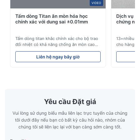
VIDEO
Tấm dòng Titan ăn mòn hóa học
Dịch vụ k
chính xác với dung sai ±0.01mm
chứng nhậ
Tấm dòng titan khắc chính xác cho bộ trao
13+nhiều nă
đổi nhiệt có khả năng chống ăn mòn cao
cho hàng kh
Tổng quan về tấm dòngXinhaisen
công nghiệp
Technology chuyên sản xuất các tấm dòng
pháp chu kỳ
Liên hệ ngay bây giờ
L
được khắc hóa học có độ chính xác cao cho
tranh. Dịch
khuôn ép nhựa, đúc khuôn và các ứng
hiệu suất c
dụng công nghiệp khác. Các tấm dòng của
chúng tôi ph
chúng tôi cung cấp khả năng ki...
của chúng ..
Yêu cầu Đặt giá
Vui lòng sử dụng biểu mẫu liên lạc trực tuyến của chúng
tôi dưới đây nếu bạn có bất kỳ câu hỏi nào, nhóm của
chúng tôi sẽ liên lạc lại với bạn càng sớm càng tốt.