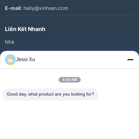
E-mail:
haily@xinhsen.com
Liên Kết Nhanh
Nhà
Sản Phẩm
Jessi Xu
Video
Về Chúng Tôi
4:19 AM
Tham Quan Nhà Máy
Good day, what product are you looking for?
Kiểm Soát Chất Lượng
Liên Hệ Chúng Tôi
Tin Tức
Các Vụ Án