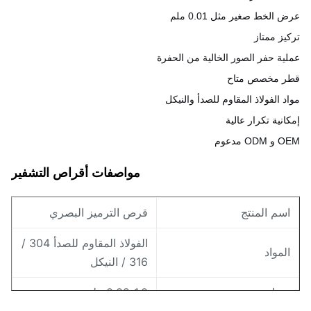
الخط صغير مثل 0.01 ملم
يز ممتاز
ية حفر الصور الخالية من الحفرة
ر مخصص متاح
د الفولاذ المقاوم للصدأ والنيكل
انية تكرار عالية
O مدعوم
مواصفات أقراص التشفير
سم المنتج
قرص الترميز البصري
الفولاذ المقاوم للصدأ 304 /
لمواد
316 / النيكل
مك
0.02-1.0 ملم