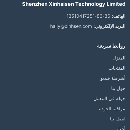
Shenzhen Xinhaisen Technology Limit
اتف:
86-86-13510417251
ريد الإلكتروني:
haily@xinhsen.com
ابط سريعة
نزل
نتجات
طة فيديو
 بنا
ة في المعمل
قبة الجودة
ل بنا
ار