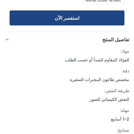
Metal coder wheel
استفسر الآن
صيل المنتج
د:
ولاذ المقاوم للصدأ أو حسب الطلب
:
ص طاعون المجترات الصغيرة
قة النقش:
قش الكيميائي للصور
ة:
يع
مح: