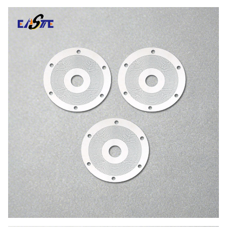
لتسامح
±0.005 ملم
لحد الأدنى لعرض الخط
0.01 ملم
لتطبيق
مكشف الدوار