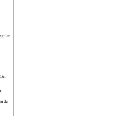
ngular
bas,
r
em de