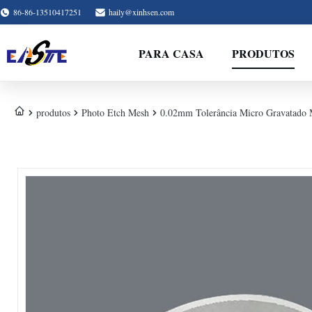
86-86-13510417251
haily@xinhsen.com
PARA CASA
PRODUTOS
produtos
Photo Etch Mesh
0.02mm Tolerância Micro Gravatado Me