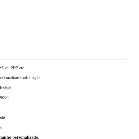
D ou PDF, etc.
vel mediante solicitação
lizável
9090
ede
do
amanho personalizado
,