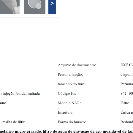
>
Arquivo de documento:
DXF, CA
Personalização:
disponí
tamanho do furo:
Persona
 injeção, borda limitada
Código Hs:
841490
tínuo
Modelo NÃO.:
Filtro
Estrutura:
Única r
a, malha de filtro
Forma do buraco:
Redon
 metálico micro-gravado
filtro de água de gravação de aço inoxidável de t
,