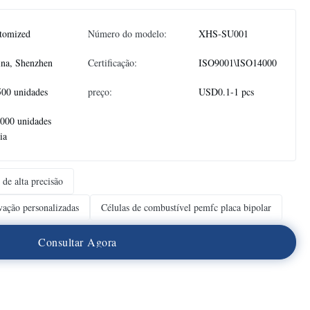
tomized
Número do modelo:
XHS-SU001
na, Shenzhen
Certificação:
ISO9001\ISO14000
500 unidades
preço:
USD0.1-1 pcs
.000 unidades
ia
 de alta precisão
avação personalizadas
Células de combustível pemfc placa bipolar
C
o
n
s
u
l
t
a
r
A
g
o
r
a