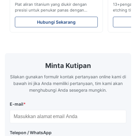
Plat aliran titanium yang diukir dengan
13+pengala
A*a
presisi untuk penukar panas dengan
etching tita
A
ketahanan korosi tinggi Tinjauan Lembar
medis & indu
AliranXinhaisen Technology
siklus penu
Dec 17.2025
Hubungi Sekarang
mengkhususkan diri dalam pembuatan
yang kompet
pretty good
pelat aliran yang terukir secara kimia presisi
untuk Aplika
tinggi untuk cetakan injeksi plastik,
yang Kami La
pengecoran mati, dan aplikasi industri ...
kami ...
Minta Kutipan
Silakan gunakan formulir kontak pertanyaan online kami di
bawah ini jika Anda memiliki pertanyaan, tim kami akan
menghubungi Anda sesegera mungkin.
E-mail
*
Telepon / WhatsApp