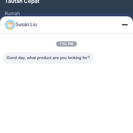
Tautan Cepat
Rumah
Produk
Susan Liu
Video
Tentang Kita
7:01 PM
Wisata Pabrik
Good day, what product are you looking for?
Kontrol Kualitas
Hubungi Kami
Berita
Kasus-Kasus
Ikuti Kami.