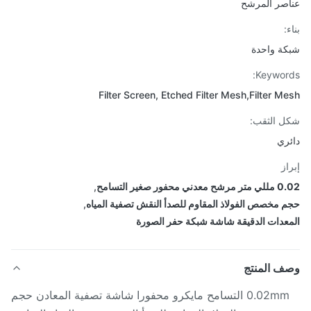
صر المرشح
:
ة واحدة
Keywor
Filter Screen, Etched Filter Mesh,Filter M
 الثقب:
ري
از
دني محفور صغير التسامح
,
 مخصص الفولاذ المقاوم للصدأ النقش تصفية المياه
,
عدات الدقيقة شاشة شبكة حفر الصورة
ف المنتج
0.02mm التسامح مايكرو محفورا شاشة تصفية المعادن حجم