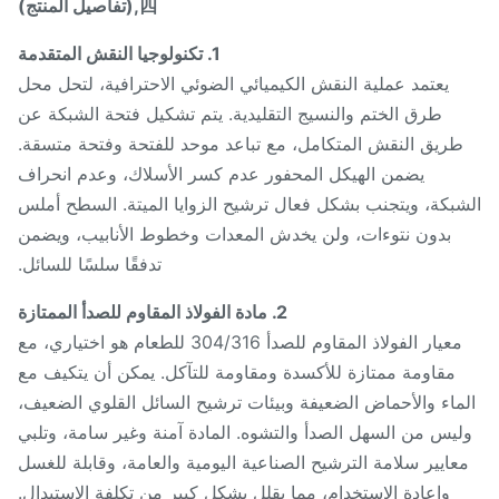
四,(تفاصيل المنتج)
1. تكنولوجيا النقش المتقدمة
يعتمد عملية النقش الكيميائي الضوئي الاحترافية، لتحل محل
طرق الختم والنسيج التقليدية. يتم تشكيل فتحة الشبكة عن
طريق النقش المتكامل، مع تباعد موحد للفتحة وفتحة متسقة.
يضمن الهيكل المحفور عدم كسر الأسلاك، وعدم انحراف
بكة، ويتجنب بشكل فعال ترشيح الزوايا الميتة. السطح أملس
بدون نتوءات، ولن يخدش المعدات وخطوط الأنابيب، ويضمن
تدفقًا سلسًا للسائل.
2. مادة الفولاذ المقاوم للصدأ الممتازة
معيار الفولاذ المقاوم للصدأ 304/316 للطعام هو اختياري، مع
مقاومة ممتازة للأكسدة ومقاومة للتآكل. يمكن أن يتكيف مع
ماء والأحماض الضعيفة وبيئات ترشيح السائل القلوي الضعيف،
يس من السهل الصدأ والتشوه. المادة آمنة وغير سامة، وتلبي
عايير سلامة الترشيح الصناعية اليومية والعامة، وقابلة للغسل
وإعادة الاستخدام، مما يقلل بشكل كبير من تكلفة الاستبدال.