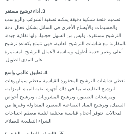
3. أداء ترشيح مستقر
تصميم فتحة شبكية دقيقة يمكنه تصفية الشوائب والرواسب
والجسيمات والأوساخ الأخرى في السائل بشكل فعال. دقة
الترشيح مستقرة، وليس من السهل حجبها، ولها نفاذية جيدة.
المقارنة مع شاشات الترشيح العادية، فهي تتمتع بكفاءة ترشيح
أعلى وعمر خدمة أطول، ومناسبة لأعمال الترشيح المستمرة
على المدى الطويل.
4. تطبيق عالمي واسع
غطي شاشات الترشيح المحفورة القياسية معظم سيناريوهات
الترشيح التقليدية، بما في ذلك أجهزة تنقية المياه المنزلية،
ومرشحات الصنبور، وترشيح المشروبات، وترشيح أحواض
لسمك، وترشيح المياه الصناعية الصغيرة المتداولة وغيرها من
المجالات. تتوفر أحجام قياسية مختلفة لتلبية معظم احتياجات
الشراء التقليدية للعملاء.
五، (التعبئة والتغليف والشحن)