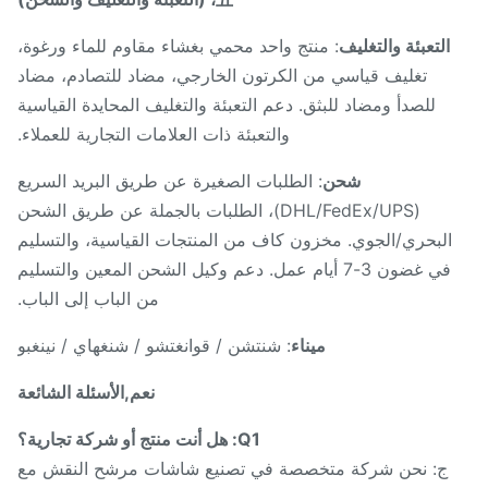
التعبئة والتغليف
: منتج واحد محمي بغشاء مقاوم للماء ورغوة،
تغليف قياسي من الكرتون الخارجي، مضاد للتصادم، مضاد
للصدأ ومضاد للبثق. دعم التعبئة والتغليف المحايدة القياسية
والتعبئة ذات العلامات التجارية للعملاء.
شحن
: الطلبات الصغيرة عن طريق البريد السريع
(DHL/FedEx/UPS)، الطلبات بالجملة عن طريق الشحن
البحري/الجوي. مخزون كاف من المنتجات القياسية، والتسليم
في غضون 3-7 أيام عمل. دعم وكيل الشحن المعين والتسليم
من الباب إلى الباب.
ميناء
: شنتشن / قوانغتشو / شنغهاي / نينغبو
نعم,الأسئلة الشائعة
Q1: هل أنت منتج أو شركة تجارية؟
ج: نحن شركة متخصصة في تصنيع شاشات مرشح النقش مع