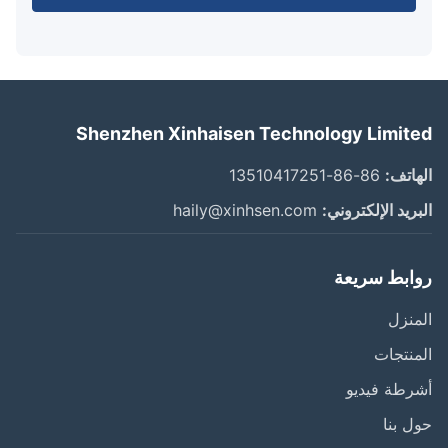
Shenzhen Xinhaisen Technology Limit
اتف:
86-86-13510417251
ريد الإلكتروني:
haily@xinhsen.com
ابط سريعة
نزل
نتجات
طة فيديو
 بنا