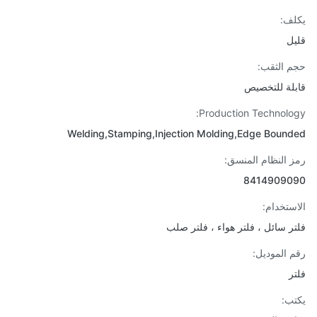
ف:
ل
 الثقب:
لة للتخصيص
Production Technolo
Welding,Stamping,Injection Molding,Edge Boun
 النظام المنسق:
84149090
ستخدام:
ر سائل ، فلتر هواء ، فلتر صلب
 الموديل:
ر
ب: