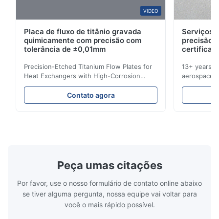
W*y
VIDEO
W
Placa de fluxo de titânio gravada
Serviços d
Nov 6.2025
quimicamente com precisão com
precisão 
Excellent
tolerância de ±0,01mm
certificad
Precision-Etched Titanium Flow Plates for
13+ years ex
Heat Exchangers with High-Corrosion
aerospace, m
Resistance Flow Plate Overview Xinhaisen
applications.
Technology specializes in manufacturing
solutions wi
Contato agora
high-precision chemically etched flow
instant quo
plates for plastic injection molding, die
for High-Pe
casting, and other industrial applications.
Industries 
Our flow plates offer superior flow control,
solutions po
exceptional durability, and precise channel
components
geometries that optimize material
(heat-resist
distribution in production processes. Flow
structural 
Peça umas citações
Plate Features Complex, Burr
(surgical to
Por favor, use o nosso formulário de contato online abaixo
se tiver alguma pergunta, nossa equipe vai voltar para
você o mais rápido possível.