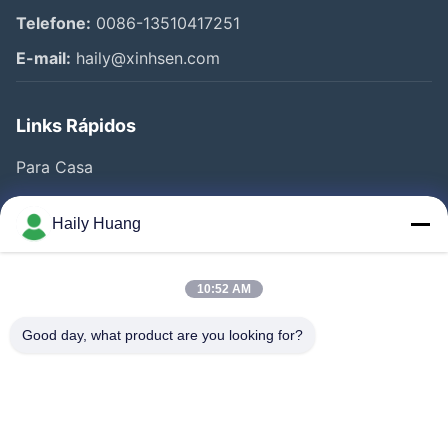
Telefone:
0086-13510417251
E-mail:
haily@xinhsen.com
Links Rápidos
Para Casa
Produtos
Haily Huang
Vídeos
Quem Somos
10:52 AM
Fábrica
Good day, what product are you looking for?
Controle De Qualidade
Fale Conosco
Notícias
Casos