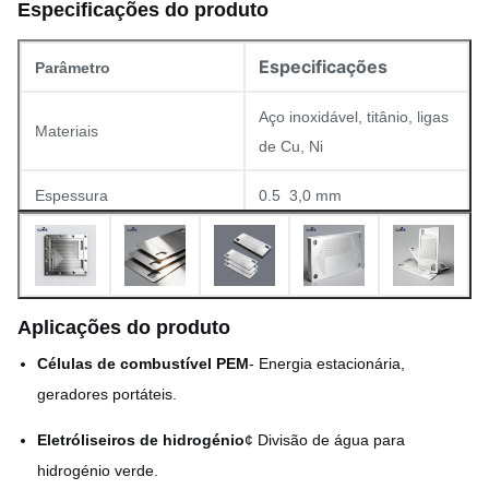
Especificações do produto
Especificações
Parâmetro
Aço inoxidável, titânio, ligas
Materiais
de Cu, Ni
Espessura
0.5 ️ 3,0 mm
Tolerância de uniformidade
± 0,05 mm
Tamanho máximo da placa
1800 × 650 mm
Aplicações do produto
Nenhum (processo de
Altura da abóbora
Células de combustível PEM
- Energia estacionária,
gravação)
geradores portáteis.
Paralelas, de tipo pin ou
Padrão de campo de fluxo
Eletróliseiros de hidrogénio
¢ Divisão de água para
personalizadas
hidrogénio verde.