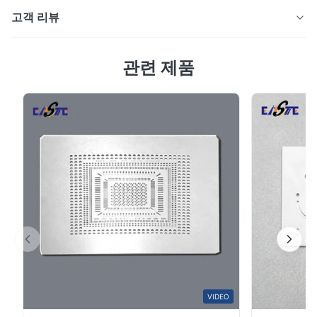
Xinhaisen은 광학 및 회전 인코더 시스템을 위한 초미세 패
고객 리뷰
턴을 갖춘 맞춤형 에칭 인코더 디스크를 제조합니다. 당사
의 광화학 에칭 공정은 높은 정확도, 우수한 동심도 및 일
4.0
관된 신호 성능을 갖춘 버(burr)와 응력 없는 엔코더 휠을
관련 제품
최근 50개의 리뷰를 바탕으로
생성합니다.
5
0
4
100%
3
0
2
0
1
0
S*r
S
Oct 28.2025
Pretty good. I recommend it.
VIDEO