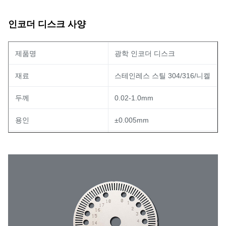
인코더 디스크 사양
제품명
광학 인코더 디스크
재료
스테인레스 스틸 304/316/니켈
두께
0.02-1.0mm
용인
±0.005mm
최소 선 너비
0.01mm
애플리케이션
로터리 인코더
프로세스
포토 화학적 에칭
OEM
사용 가능