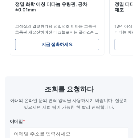
정밀 화학 에칭 티타늄 유량판, 공차
정밀 티타늄
±0.01mm
제조
고성질의 열교환기용 정밀석조 티타늄 흐름판
13년 이상 
흐름판 개요신하이젠 테크놀로지는 플라스틱
티타늄 에칭 전
주사형조, 다이?? 스 및 기타 산업용 용품에 대
는 리드 타임
한 고 정밀 화학적 인 발각 흐름 판 제조에 전문
기! 고성능 
지금 접촉하세요
적입니다.우리의 흐름판은 우수한 흐름 통제를
스 당사가 
제공합니다, 뛰어난 내구성 및 정확한 채널 기
솔루션은 다
하학으로 생산 과정에서 재료 분포를 최적화합
품에 동력을 
니다. 흐름판 특징 복잡하고 뚫리지 않는 채널:
열 엔진 부품
에칭은 기계적 스트레스나 부러짐 없이 부드럽
도구, 이식 
고 정확한 마이크로 채널을 생성하여 최적의 유
(EMI/RFI
체 흐름과 밀폐를 보장합니다. 비교할 수 없는
성 연료 전지
조회를 요청하다
디자인 자유:하드 툴링의 높은 비용이나 진행
칭 ...
...
아래의 온라인 문의 연락 양식을 사용하시기 바랍니다. 질문이
있으시면 저희 팀이 가능한 한 빨리 연락합니다.
이메일
*