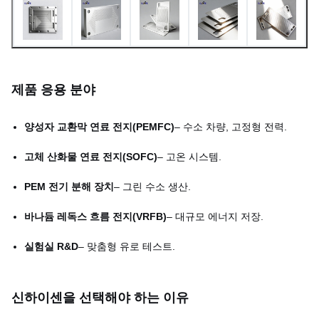
≤ 0.05mm (크기에 따라 다
평탄도
름)
최대 플레이트 크기
1800mm × 650mm
제품 응용 분야
샘플 3-7일; 대량 생산 7-15
리드 타임
양성자 교환막 연료 전지(PEMFC)
– 수소 차량, 고정형 전력.
일
고체 산화물 연료 전지(SOFC)
– 고온 시스템.
PEM 전기 분해 장치
– 그린 수소 생산.
바나듐 레독스 흐름 전지(VRFB)
– 대규모 에너지 저장.
실험실 R&D
– 맞춤형 유로 테스트.
신하이센을 선택해야 하는 이유