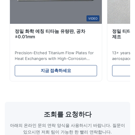
Nice!!
W*y
VIDEO
W
정밀 화학 에칭 티타늄 유량판, 공차
정밀 티타늄
Nov 6.2025
±0.01mm
제조
Excellent
Precision-Etched Titanium Flow Plates for
13+ years ex
Heat Exchangers with High-Corrosion
aerospace, m
Resistance Flow Plate Overview Xinhaisen
applications.
Technology specializes in manufacturing
solutions wi
지금 접촉하세요
high-precision chemically etched flow
instant quo
plates for plastic injection molding, die
for High-Pe
casting, and other industrial applications.
Industries 
Our flow plates offer superior flow control,
solutions po
exceptional durability, and precise channel
components
geometries that optimize material
(heat-resist
distribution in production processes. Flow
structural 
조회를 요청하다
Plate Features Complex, Burr
(surgical to
아래의 온라인 문의 연락 양식을 사용하시기 바랍니다. 질문이
있으시면 저희 팀이 가능한 한 빨리 연락합니다.