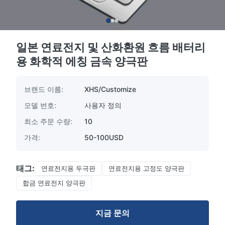
일본 연료전지 및 산화환원 흐름 배터리
용 화학적 에칭 금속 양극판
브랜드 이름:
XHS/Customize
모델 번호:
사용자 정의
최소 주문 수량:
10
가격:
50-100USD
태그:
연료전지용 두극판
연료전지용 고정도 양극판
합금 연료전지 양극판
지금 문의