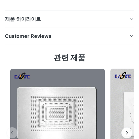
제품 하이라이트
일본 연료전지 및 레독스 흐름 전지용 화학 에칭 금속 바이
Customer Reviews
폴라 플레이트 제품 개요 심천 신하이센 기술 유한 회사는
금속 부품의 고정밀 화학 에칭을 전문으로 합니다. 당사의
5.0
관련 제품
에칭 바이폴라 플레이트는 고급 광화학 가공을 사용하여
Based on 50 reviews recently
제조되며 수소 연료 전지, 레독스 흐름 전지 및 PEM 전기
5
100%
분해 장치에 대해 우수한 평탄도, 미세 채널 정밀도 및 설
4
0
계 유연성을 제공합니다. 0.5mm에서 3.0mm 두께의 재료
3
0
2
0
에 대한 에칭 기능을 통해 복잡한 유로, 최소한의 버 및 열
1
0
응력이 없는 바이폴라 플레이트를 생산합니다. 에칭 공정
재료 준비– 스테인...
S*r
S
Jan 8.2026