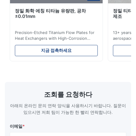
정밀 화학 에칭 티타늄 유량판, 공차
정밀 티타늄
±0.01mm
제조
Precision-Etched Titanium Flow Plates for
13+ years ex
Heat Exchangers with High-Corrosion
aerospace, m
Resistance Flow Plate Overview Xinhaisen
applications.
Technology specializes in manufacturing
solutions wi
지금 접촉하세요
high-precision chemically etched flow
instant quo
plates for plastic injection molding, die
for High-Pe
casting, and other industrial applications.
Industries 
Our flow plates offer superior flow control,
solutions po
exceptional durability, and precise channel
components
geometries that optimize material
(heat-resist
distribution in production processes. Flow
structural 
조회를 요청하다
Plate Features Complex, Burr
(surgical to
아래의 온라인 문의 연락 양식을 사용하시기 바랍니다. 질문이
있으시면 저희 팀이 가능한 한 빨리 연락합니다.
이메일
*