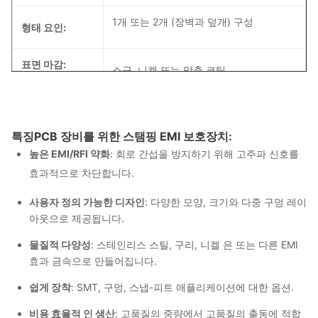
1개 또는 2개 (장벽과 덮개) 구성
형태 요인
:
표면 마감:
소금, 니켈 또는 맞춤 코팅
내성이:
±0.02mm
특징
PCB 장비를 위한 스탬핑 EMI 보호장치:
생산 방법:
고속 스탬핑 및 폼핑
높은 EMI/RFI 약화
: 회로 간섭을 방지하기 위해 고주파 신호를
효과적으로 차단합니다.
테이프 & 릴, 트레이, 또는 대용량, 귀하의
포장:
요구 사항에 따라
사용자 정의 가능한 디자인
: 다양한 모양, 크기와 다중 구멍 레이
아웃으로 제공됩니다.
물질적 다양성
: 스테인리스 스틸, 구리, 니켈 은 또는 다른 EMI
효과 금속으로 만들어집니다.
쉽게 장착
: SMT, 구멍, 스냅-피트 애플리케이션에 대한 옵션.
비용 효율적 인 생산
: 고품질의 중량에서 고품질의 출동에 적합