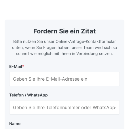
casting, and other industrial applications.
Industries 
Our flow plates offer superior flow control,
solutions po
exceptional durability, and precise channel
components
geometries that optimize material
(heat-resist
distribution in production processes. Flow
structural 
Fordern Sie ein Zitat
Plate Features Complex, Burr
(surgical to
Bitte nutzen Sie unser Online-Anfrage-Kontaktformular
unten, wenn Sie Fragen haben, unser Team wird sich so
schnell wie möglich mit Ihnen in Verbindung setzen.
E-Mail
*
Telefon / WhatsApp
Name