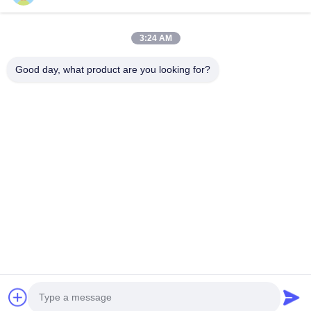
Videos
Über Uns
3:24 AM
Fabrik Tour
Good day, what product are you looking for?
Qualitätskontrolle
Kontakt
Neuigkeiten
Rechtssachen
Folgen Sie Uns.
©2025- Shenzhen Xinhaisen Technology Limited. . Alle Rechte
vorbehalten.