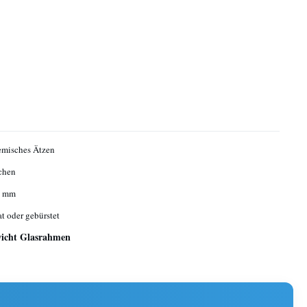
emisches Ätzen
chen
1 mm
at oder gebürstet
wicht Glasrahmen