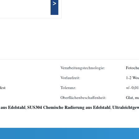
>
Verarbeitungstechnologie:
Fotoch
Vorlaufzeit:
1-2 Wo
fest
Toleranz:
+/- 0,0
Oberflächenbeschaffenheit:
Glat, m
aus Edelstahl
SUS304 Chemische Radierung aus Edelstahl
Ultraleichtge
,
,