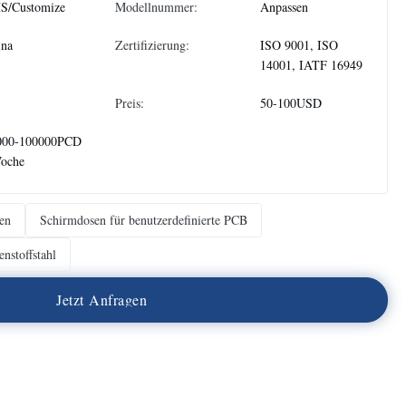
S/Customize
Modellnummer:
Anpassen
ina
Zertifizierung:
ISO 9001, ISO
14001, IATF 16949
Preis:
50-100USD
000-100000PCD
Woche
en
Schirmdosen für benutzerdefinierte PCB
nstoffstahl
J
e
t
z
t
A
n
f
r
a
g
e
n