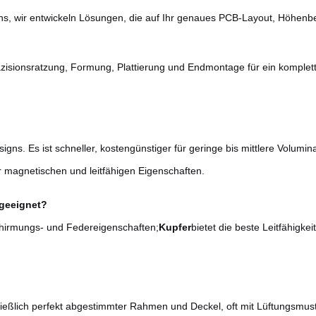
gns, wir entwickeln Lösungen, die auf Ihr genaues PCB-Layout, Höhe
zisionsratzung, Formung, Plattierung und Endmontage für ein komplette
igns. Es ist schneller, kostengünstiger für geringe bis mittlere Volum
r magnetischen und leitfähigen Eigenschaften.
 geeignet?
chirmungs- und Federeigenschaften;
Kupfer
bietet die beste Leitfähigkeit
ließlich perfekt abgestimmter Rahmen und Deckel, oft mit Lüftungsmus