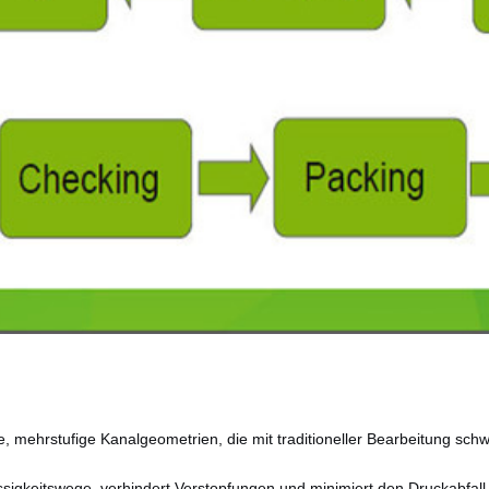
 mehrstufige Kanalgeometrien, die mit traditioneller Bearbeitung schw
ssigkeitswege, verhindert Verstopfungen und minimiert den Druckabfall