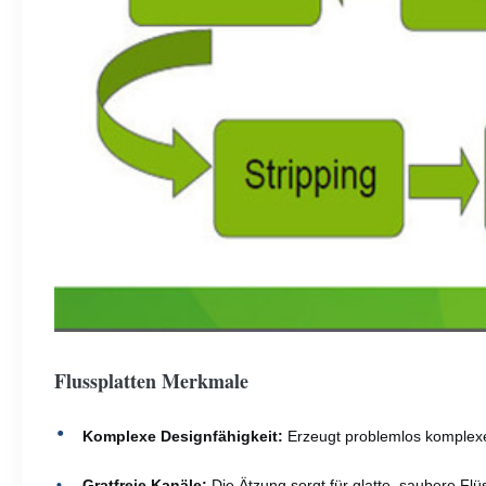
Flussplatten Merkmale
Komplexe Designfähigkeit:
Erzeugt problemlos komplexe,
Gratfreie Kanäle:
Die Ätzung sorgt für glatte, saubere Flü