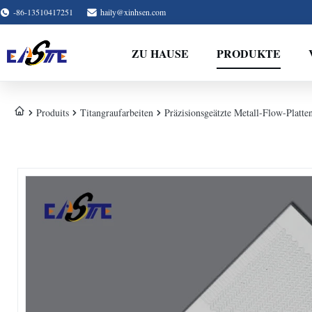
-86-13510417251
haily@xinhsen.com
ZU HAUSE
PRODUKTE
Produits
Titangraufarbeiten
Präzisionsgeätzte Metall-Flow-Platt