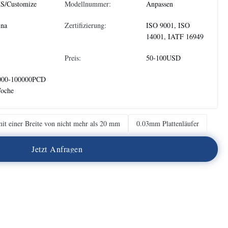
S/Customize
Modellnummer:
Anpassen
ina
Zertifizierung:
ISO 9001, ISO
14001, IATF 16949
Preis:
50-100USD
000-100000PCD
Woche
it einer Breite von nicht mehr als 20 mm
0.03mm Plattenläufer
J
e
t
z
t
A
n
f
r
a
g
e
n