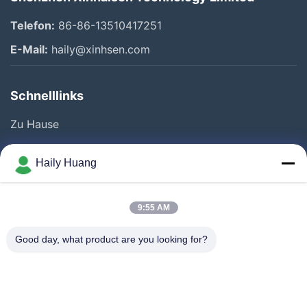
Telefon:
86-86-13510417251
E-Mail:
haily@xinhsen.com
Schnelllinks
Zu Hause
Produkte
Haily Huang
Videos
Über Uns
9:55 AM
Fabrik Tour
Good day, what product are you looking for?
Qualitätskontrolle
Kontakt
Neuigkeiten