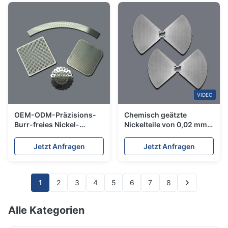
VIDEO
OEM-ODM-Präzisions-
Chemisch geätzte
Burr-freies Nickel-
Nickelteile von 0,02 mm
Chemie-Etsch-Service
bis 1,5 mm Dicke
für 0,02 mm-2,0 mm
Jetzt Anfragen
Jetzt Anfragen
Metallteile
1
2
3
4
5
6
7
8
Alle Kategorien