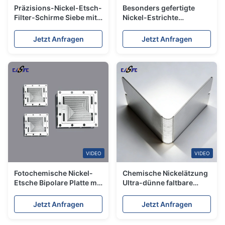
Präzisions-Nickel-Etsch-
Besonders gefertigte
Filter-Schirme Siebe mit
Nickel-Estrichte
einer Dicke von 0,05 mm
Metallteile mit
bis 1,0 mm
komplizierten Mustern
Jetzt Anfragen
Jetzt Anfragen
und glatten Oberflächen
VIDEO
VIDEO
Fotochemische Nickel-
Chemische Nickelätzung
Etsche Bipolare Platte mit
Ultra-dünne faltbare
einer Dicke von 0,5-3 mm
Bildschirme für
Mobiltelefone
Jetzt Anfragen
Jetzt Anfragen