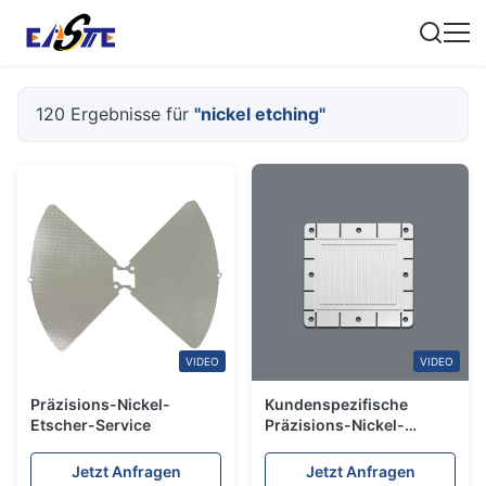
120 Ergebnisse für
"nickel etching"
VIDEO
VIDEO
Präzisions-Nickel-
Kundenspezifische
Etscher-Service
Präzisions-Nickel-
Ätzteile Hersteller von
chemischen Ätzmitteln in
Jetzt Anfragen
Jetzt Anfragen