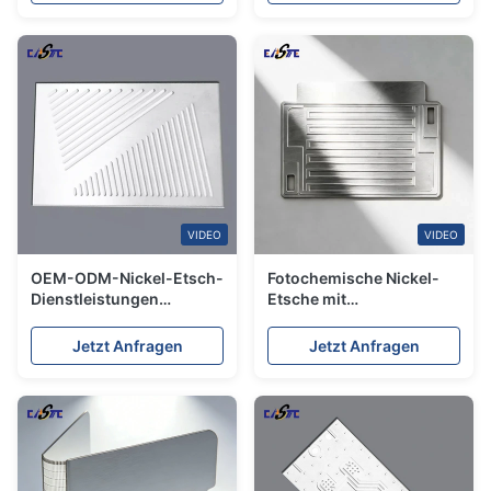
China
VIDEO
VIDEO
OEM-ODM-Nickel-Etsch-
Fotochemische Nickel-
Dienstleistungen
Etsche mit
Komplexe Designs
außergewöhnlichen
Strenge Toleranzen
Details und Konsistenz
Jetzt Anfragen
Jetzt Anfragen