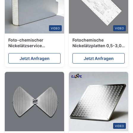
VIDEO
VIDEO
Foto-chemischer
Fotochemische
Nickelätzservice
Nickelätzplatten 0,5-3,0
OEM/ODM-
mm Dicke für
Spezialanbieter Xinhsen
Brennstoffzellen
Jetzt Anfragen
Jetzt Anfragen
VIDEO