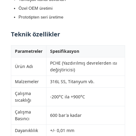
Özel OEM üretimi
Prototipten seri üretime
Teknik özellikler
Parametreler
Spesifikasyon
PCHE (Yazdırılmış devrelerden ısı
Ürün Adı
değiştiricisi)
Malzemeler
316L SS, Titanyum vb.
Çalışma
-200°C ila +900°C
sıcaklığı
Çalışma
600 bar'a kadar
Basıncı
Dayanıklılık
+/- 0,01 mm