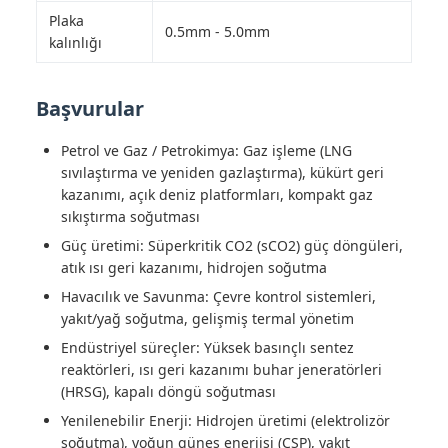
Plaka
0.5mm - 5.0mm
kalınlığı
Başvurular
Petrol ve Gaz / Petrokimya: Gaz işleme (LNG
sıvılaştırma ve yeniden gazlaştırma), kükürt geri
kazanımı, açık deniz platformları, kompakt gaz
sıkıştırma soğutması
Güç üretimi: Süperkritik CO2 (sCO2) güç döngüleri,
atık ısı geri kazanımı, hidrojen soğutma
Havacılık ve Savunma: Çevre kontrol sistemleri,
yakıt/yağ soğutma, gelişmiş termal yönetim
Endüstriyel süreçler: Yüksek basınçlı sentez
reaktörleri, ısı geri kazanımı buhar jeneratörleri
(HRSG), kapalı döngü soğutması
Yenilenebilir Enerji: Hidrojen üretimi (elektrolizör
soğutma), yoğun güneş enerjisi (CSP), yakıt