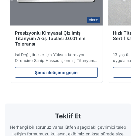
Professional team with deep experience in metal bipolar plate
manufacturing.
VIDEO
Andrew L.
A
Presizyonlu Kimyasal Çizilmiş
Hızlı Tita
Titanyum Akış Tablası ±0.01mm
Sertifikal
Aug 6.2025
Toleransı
They helped us optimize the flow field design and quickly
Isıl Değiştiriciler için Yüksek Korozyon
13 yaş üstüH
provided engineering feedback.
Direncine Sahip Hassas İşlenmiş Titanyum
uygulamalar 
Akış Plakaları Akış Plakası Genel
uzmanlık.ISO
BakışXinhaisen Technology, plastik
teslim sürel
Steven B.
Şimdi iletişime geçin
Ş
S
enjeksiyon kalıplama, döküm ve diğer
Yüksek perf
endüstriyel uygulamalar için yüksek
titanyum ka
Jul 1.2025
hassasiyetli kimyasal olarak işlenmiş akış
Endüstriler
Good balance between quality, lead time, and cost for
plakaları üretiminde uzmanlaşmışt...
görev ...
customized bipolar plates.
Teklif Et
Herhangi bir sorunuz varsa lütfen aşağıdaki çevrimiçi talep
iletişim formumuzu kullanın, ekibimiz en kısa sürede size