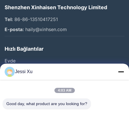
Shenzhen Xinhaisen Technology Limited
Tel:
86-86-13510417251
E-posta:
haily@xinhsen.com
Hızlı Bağlantılar
Evde
Ürünler
Jessi Xu
VİDEOLAR
Hakkımızda
4:03 AM
Fabrika Turu
Good day, what product are you looking for?
Kalite Kontrolü
Bize Ulaşın