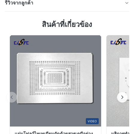
รีวิวจากลูกค้า
กรองโลหะกล่องเล็กสําหรับกรองทางการแพทย์ / ห้องปฏิบัติ
การ รายละเอียด รายการ ระเบียบมาตรฐาน ชื่อสินค้า สกรีน
4.7
กรองน้ําถักเหล็กไร้ขัด / สกรีนกรองถัก วัสดุ SS304 / SS316
สินค้าที่เกี่ยวข้อง
จาก 50 รีวิวล่าสุด
สแตนเลส เทคโนโลยีการประมวลผล การถักด้วยสาร
5
67%
photochemical ประเภทหลุม กลม / ตาราง / สี่...
4
33%
3
0
2
0
1
0
A*a
A
Mar 10.2026
This product is really precise.
A*a
VIDEO
A
แผ่นโฟลว์ไทเทเนียมกัดด้วยสารเคมีอย่าง
บริการทําเ
Dec 17.2025