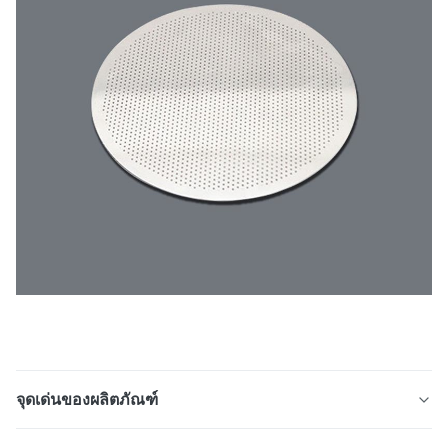
จุดเด่นของผลิตภัณฑ์
สกรีนกรองกรองสแตนเลสความแม่นยําที่กําหนดเอง เครื่อง