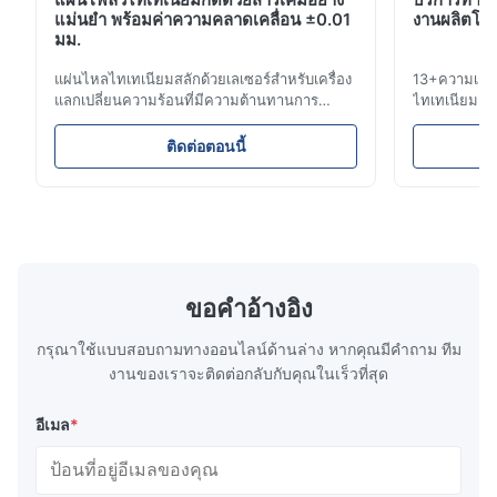
แม่นยำ พร้อมค่าความคลาดเคลื่อน ±0.01
งานผลิตโลห
pretty good
มม.
แผ่นไหลไทเทเนียมสลักด้วยเลเซอร์สำหรับเครื่อง
13+ความเชี่
A*d
แลกเปลี่ยนความร้อนที่มีความต้านทานการ
ไทเทเนียม ส
A
กัดกร่อนสูง ภาพรวมแผ่นไหลXinhaisen
การแพทย์และ
Technology เชี่ยวชาญในการผลิตแผ่นไหลสลัก
การแก้ไขรอบค
Nov 27.2025
ติดต่อตอนนี้
ด้วยสารเคมีความแม่นยำสูงสำหรับการฉีด
ข้อเสนอทันที!
The mesh is precise and the packaging is excellent.
พลาสติก การหล่อแบบแม่พิมพ์ และการใช้งาน
รับการใช้งานท
ทางอุตสาหกรรมอื่นๆ แผ่นไหลของเรามีการ
เรา รับใช้ โ
ควบคุมการไหลที่เหนือกว่า ความทนท...
ขอคําอ้างอิง
กรุณาใช้แบบสอบถามทางออนไลน์ด้านล่าง หากคุณมีคําถาม ทีม
งานของเราจะติดต่อกลับกับคุณในเร็วที่สุด
อีเมล
*