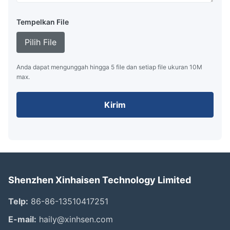
Tempelkan File
Pilih File
Anda dapat mengunggah hingga 5 file dan setiap file ukuran 10M
max.
Kirim
Shenzhen Xinhaisen Technology Limited
Telp:
86-86-13510417251
E-mail:
haily@xinhsen.com