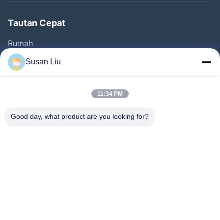
Tautan Cepat
Rumah
Produk
Susan Liu
Video
Tentang Kita
11:34 PM
Wisata Pabrik
Good day, what product are you looking for?
Kontrol Kualitas
Hubungi Kami
Berita
Kasus-Kasus
Ikuti Kami.