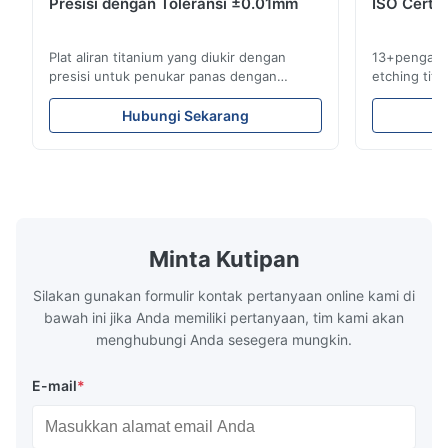
Presisi dengan Toleransi ±0.01mm
ISO Certif
pretty good
Plat aliran titanium yang diukir dengan
13+pengala
A*d
presisi untuk penukar panas dengan
etching tita
A
ketahanan korosi tinggi Tinjauan Lembar
medis & indu
AliranXinhaisen Technology
siklus penu
Nov 27.2025
Hubungi Sekarang
mengkhususkan diri dalam pembuatan
yang kompet
The mesh is precise and the packaging is excellent.
pelat aliran yang terukir secara kimia presisi
untuk Aplika
tinggi untuk cetakan injeksi plastik,
yang Kami La
pengecoran mati, dan aplikasi industri ...
kami ...
Minta Kutipan
Silakan gunakan formulir kontak pertanyaan online kami di
bawah ini jika Anda memiliki pertanyaan, tim kami akan
menghubungi Anda sesegera mungkin.
E-mail
*