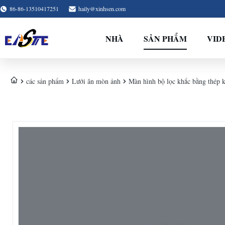
86-86-13510417251
haily@xinhsen.com
NHÀ
SẢN PHẨM
VID
các sản phẩm
Lưới ăn mòn ảnh
Màn hình bộ lọc khắc bằng thép k