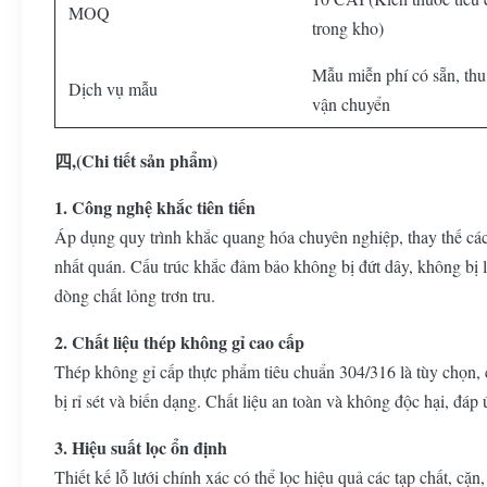
MOQ
trong kho)
Mẫu miễn phí có sẵn, thu
Dịch vụ mẫu
vận chuyển
四,(Chi tiết sản phẩm)
1. Công nghệ khắc tiên tiến
Áp dụng quy trình khắc quang hóa chuyên nghiệp, thay thế các
nhất quán. Cấu trúc khắc đảm bảo không bị đứt dây, không bị l
dòng chất lỏng trơn tru.
2. Chất liệu thép không gỉ cao cấp
Thép không gỉ cấp thực phẩm tiêu chuẩn 304/316 là tùy chọn, 
bị rỉ sét và biến dạng. Chất liệu an toàn và không độc hại, đáp
3. Hiệu suất lọc ổn định
Thiết kế lỗ lưới chính xác có thể lọc hiệu quả các tạp chất, cặ