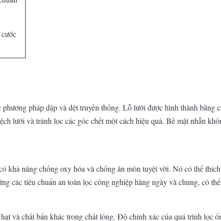
 cước
 phương pháp dập và dệt truyền thống. Lỗ lưới được hình thành bằng c
ệch lưới và tránh lọc các góc chết một cách hiệu quả. Bề mặt nhẵn khô
có khả năng chống oxy hóa và chống ăn mòn tuyệt vời. Nó có thể thích 
 ứng các tiêu chuẩn an toàn lọc công nghiệp hàng ngày và chung, có thể 
n, hạt và chất bẩn khác trong chất lỏng. Độ chính xác của quá trình lọc 