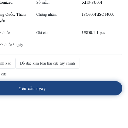
tomized
Số mẫu:
XHS-SU001
ung Quốc, Thâm
Chứng nhận:
ISO9001\ISO14000
yến
 chiếc
Giá cả:
USD0.1-1 pcs
0 chiếc \ ngày
ính xác
Đồ đạc kim loại hai cực tùy chỉnh
 cực
Y
ê
u
c
ầ
u
n
g
a
y