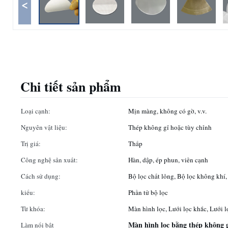
<
Chi tiết sản phẩm
Loại cạnh:
Mịn màng, không có gờ, v.v.
Nguyên vật liệu:
Thép không gỉ hoặc tùy chỉnh
Trị giá:
Thấp
Công nghệ sản xuất:
Hàn, dập, ép phun, viền cạnh
Cách sử dụng:
Bộ lọc chất lỏng, Bộ lọc không khí,
kiểu:
Phần tử bộ lọc
Từ khóa:
Màn hình lọc, Lưới lọc khắc, Lưới l
Màn hình lọc bằng thép không g
Làm nổi bật