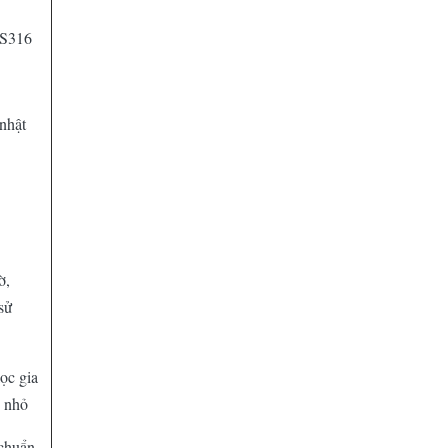
SS316
nhật
ờ,
sử
lọc gia
p nhỏ
 chuẩn