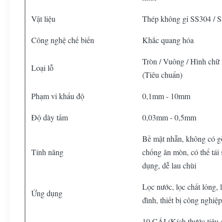
Vật liệu
Thép không gỉ SS304 / 
Công nghệ chế biến
Khắc quang hóa
Tròn / Vuông / Hình chữ 
Loại lỗ
(Tiêu chuẩn)
Phạm vi khẩu độ
0,1mm - 10mm
Độ dày tấm
0,03mm - 0,5mm
Bề mặt nhẵn, không có g
Tính năng
chống ăn mòn, có thể tái 
dụng, dễ lau chùi
Lọc nước, lọc chất lỏng, 
Ứng dụng
đình, thiết bị công nghiệ
10 CÁI (Kích thước tiêu