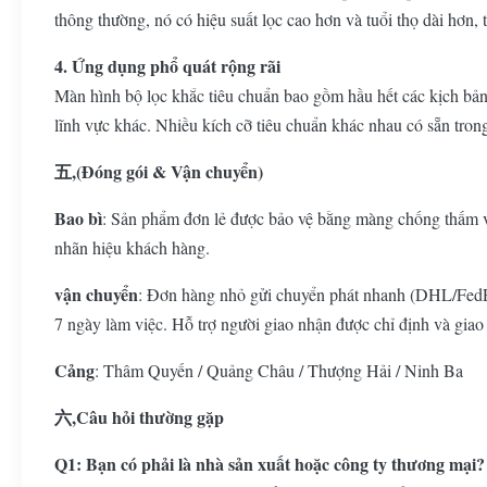
thông thường, nó có hiệu suất lọc cao hơn và tuổi thọ dài hơn, t
4. Ứng dụng phổ quát rộng rãi
Màn hình bộ lọc khắc tiêu chuẩn bao gồm hầu hết các kịch bản 
lĩnh vực khác. Nhiều kích cỡ tiêu chuẩn khác nhau có sẵn tro
五,(Đóng gói & Vận chuyển)
Bao bì
: Sản phẩm đơn lẻ được bảo vệ bằng màng chống thấm và 
nhãn hiệu khách hàng.
vận chuyển
: Đơn hàng nhỏ gửi chuyển phát nhanh (DHL/FedEx
7 ngày làm việc. Hỗ trợ người giao nhận được chỉ định và giao 
Cảng
: Thâm Quyến / Quảng Châu / Thượng Hải / Ninh Ba
六,Câu hỏi thường gặp
Q1: Bạn có phải là nhà sản xuất hoặc công ty thương mại?