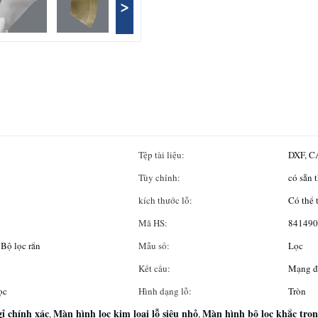
>
Tệp tài liệu:
DXF, CA
Tùy chỉnh:
có sẵn 
kích thước lỗ:
Có thể 
Mã HS:
841490
 Bộ lọc rắn
Mẫu số:
Lọc
Kết cấu:
Mạng đ
ọc
Hình dạng lỗ:
Tròn
ỉ chính xác
Màn hình lọc kim loại lỗ siêu nhỏ
Màn hình bộ lọc khắc tron
,
,