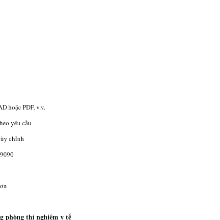
D hoặc PDF, v.v.
theo yêu cầu
tùy chỉnh
9090
ơn
g phòng thí nghiệm y tế