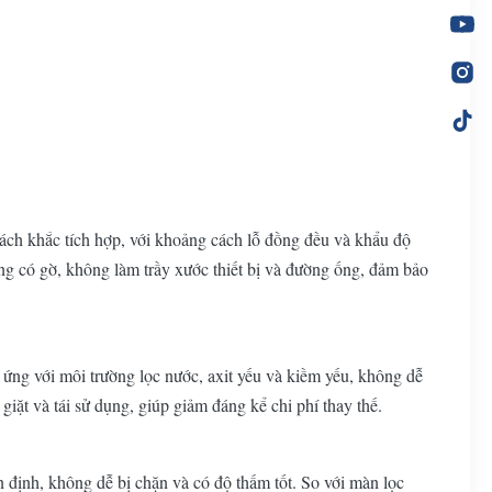
ách khắc tích hợp, với khoảng cách lỗ đồng đều và khẩu độ
ng có gờ, không làm trầy xước thiết bị và đường ống, đảm bảo
ứng với môi trường lọc nước, axit yếu và kiềm yếu, không dễ
giặt và tái sử dụng, giúp giảm đáng kể chi phí thay thế.
ổn định, không dễ bị chặn và có độ thấm tốt. So với màn lọc