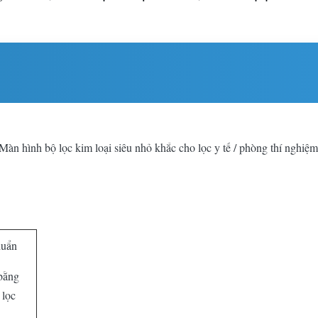
àn hình bộ lọc kim loại siêu nhỏ khắc cho lọc y tế / phòng thí nghiệm
huẩn
bằng
 lọc