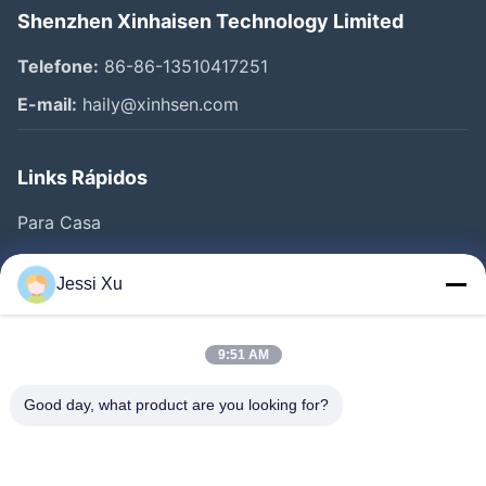
Shenzhen Xinhaisen Technology Limited
Telefone:
86-86-13510417251
E-mail:
haily@xinhsen.com
Links Rápidos
Para Casa
Produtos
Jessi Xu
Vídeos
Quem Somos
9:51 AM
Fábrica
Good day, what product are you looking for?
Controle De Qualidade
Fale Conosco