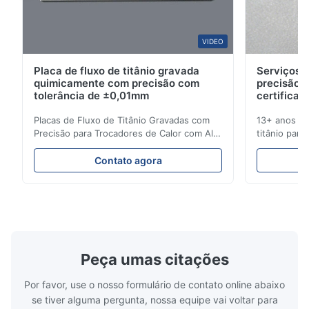
Professional team with deep experience in metal bipolar plate
manufacturing.
VIDEO
Andrew L.
A
Placa de fluxo de titânio gravada
Serviços d
quimicamente com precisão com
precisão 
Aug 6.2025
tolerância de ±0,01mm
certificad
They helped us optimize the flow field design and quickly
Placas de Fluxo de Titânio Gravadas com
13+ anos de
provided engineering feedback.
Precisão para Trocadores de Calor com Alta
titânio para
Resistência à Corrosão Visão Geral da Placa
médicas e in
de FluxoA Xinhaisen Technology é
soluções de
Steven B.
Contato agora
S
especializada na fabricação de placas de
entrega com
fluxo gravadas quimicamente de alta
orçamento i
Jul 1.2025
precisão para moldagem por injeção de
Gravação de
Good balance between quality, lead time, and cost for
plástico, fundição sob ...
Alto Desemp
customized bipolar plates.
Peça umas citações
Por favor, use o nosso formulário de contato online abaixo
se tiver alguma pergunta, nossa equipe vai voltar para