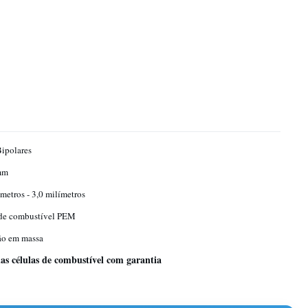
Bipolares
mm
ímetros - 3,0 milímetros
 de combustível PEM
ão em massa
das células de combustível com garantia