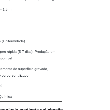
– 1,5 mm
 (Uniformidade)
gem rápida (5-7 dias); Produção em
sponível
amento de superfície gravado,
o ou personalizado
el
Química