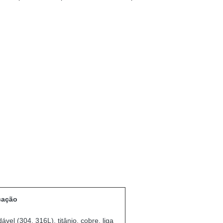
cação
ável (304, 316L), titânio, cobre, liga