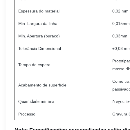
Espessura do material
0,02 mm 
Min. Largura da linha
0,015mm
Min. Abertura (buraco)
0,03mm
Tolerância Dimensional
±0,03 mm
Prototipa
Tempo de espera
massa di
Como trat
Acabamento de superfície
passivad
Quantidade mínima
Negociáv
Processo
Gravura 