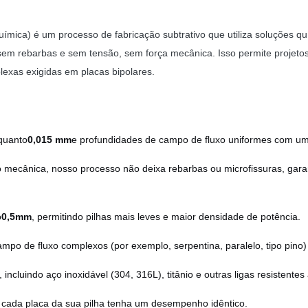
ca) é um processo de fabricação subtrativo que utiliza soluções quí
em rebarbas e sem tensão, sem força mecânica. Isso permite projetos c
lexas exigidas em placas bipolares.
 quanto
0,015 mm
e profundidades de campo de fluxo uniformes com um
o mecânica, nosso processo não deixa rebarbas ou microfissuras, gara
o
0,5mm
, permitindo pilhas mais leves e maior densidade de potência.
po de fluxo complexos (por exemplo, serpentina, paralelo, tipo pino) 
incluindo aço inoxidável (304, 316L), titânio e outras ligas resistentes
e cada placa da sua pilha tenha um desempenho idêntico.