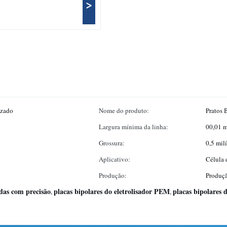
>
izado
Nome do produto:
Pratos 
Largura mínima da linha:
00,01 
Grossura:
0,5 mil
Aplicativo:
Célula
Produção:
Produç
adas com precisão
placas bipolares do eletrolisador PEM
placas bipolares 
,
,