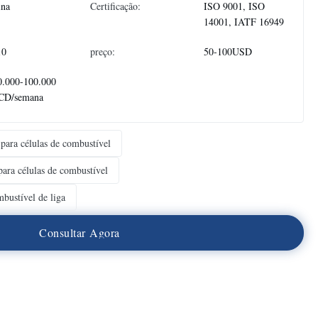
ina
Certificação:
ISO 9001, ISO
14001, IATF 16949
10
preço:
50-100USD
0.000-100.000
CD/semana
 para células de combustível
 para células de combustível
mbustível de liga
C
o
n
s
u
l
t
a
r
A
g
o
r
a