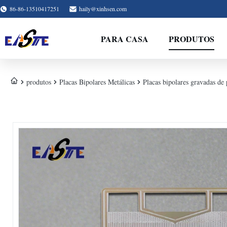
86-86-13510417251
haily@xinhsen.com
PARA CASA
PRODUTOS
produtos
Placas Bipolares Metálicas
Placas bipolares gravadas de 