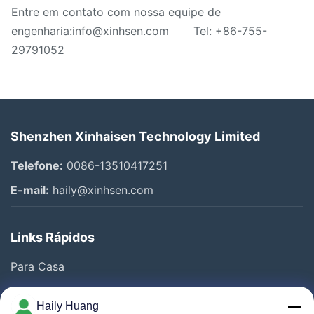
Entre em contato com nossa equipe de
engenharia:
info@xinhsen.com
Tel: +86-755-
29791052
Shenzhen Xinhaisen Technology Limited
Telefone:
0086-13510417251
E-mail:
haily@xinhsen.com
Links Rápidos
Para Casa
Produtos
Haily Huang