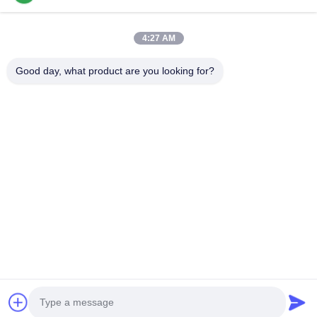
Vídeos
Quem Somos
4:27 AM
Fábrica
Good day, what product are you looking for?
Controle De Qualidade
Fale Conosco
Notícias
Casos
Segue-Nos.
©2025- Shenzhen Xinhaisen Technology Limited. . Todos os direitos
reservados.