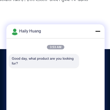
Haily Huang
3:53 AM
Good day, what product are you looking 
for?
हमसे संपर्क करें
-86-13510417251
08:30-18:00
haily@xinhsen.com
शाजिंग, बाओआन, शेन्ज़ेन शहर, गुआंग्डोंग प्रांत, चीन