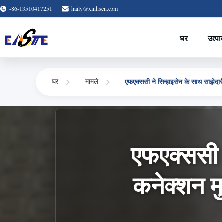
-86-13510417251
haily@xinhsen.com
घर
उत्पा
एफएक्ससी ने सिन्हाइसेन के साथ साझेदारी
घर
मामले
एफएक्ससी न
कनेक्शन मु