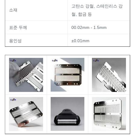
고탄소 강철, 스테인리스 강
소재
철, 합금 등
표준 두께
00.02mm - 1.5mm
용인성
±0.01mm
< 0.2μm 달성 가능 (후처리
가장자리 선명성 (Ra)
의존)
표면 마감
밝은, 매트, 또는 필요에 따라