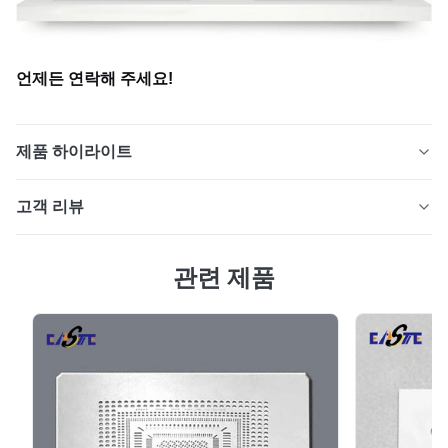
언제든 연락해 주세요!
제품 하이라이트
의료, 산업, 실험실 및 특수 절단 용도를 위해 광화학 에칭
고객 리뷰
으로 제조된 정밀 에칭 면도날입니다. OEM 맞춤형 크기,
매우 날카로운 모서리, 버(Burr) 없는 마감 및 높은 치수 정
4.7
확도.
관련 제품
최근 50개의 리뷰를 바탕으로
5
67%
4
33%
3
0
2
0
1
0