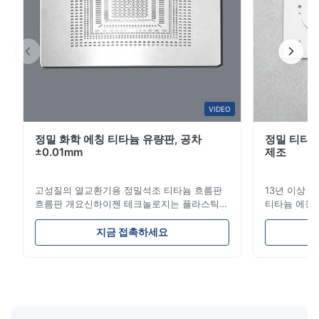
L*i
L
Jan 23.2026
Very precision.
W*r
VIDEO
W
정밀 화학 에칭 티타늄 유량판, 공차
정밀 티타늄
Dec 11.2025
±0.01mm
제조
Good.The product is precise and the packaging is excellent.
고성질의 열교환기용 정밀석조 티타늄 흐름판
13년 이상 
Aaron
흐름판 개요신하이젠 테크놀로지는 플라스틱
티타늄 에칭 전
A
주사형조, 다이?? 스 및 기타 산업용 용품에 대
는 리드 타임
한 고 정밀 화학적 인 발각 흐름 판 제조에 전문
기! 고성능 
Dec 10.2025
지금 접촉하세요
적입니다.우리의 흐름판은 우수한 흐름 통제를
스 당사가 
Good comunication, fullfilled as expected. Fully satisfied.
제공합니다, 뛰어난 내구성 및 정확한 채널 기
솔루션은 다
하학으로 생산 과정에서 재료 분포를 최적화합
품에 동력을 
니다. 흐름판 특징 복잡하고 뚫리지 않는 채널:
열 엔진 부품
에칭은 기계적 스트레스나 부러짐 없이 부드럽
도구, 이식 
고 정확한 마이크로 채널을 생성하여 최적의 유
(EMI/RFI