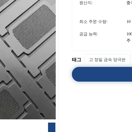
원산지:
중
최소 주문 수량:
10
공급 능력:
10
주
태그
고 정밀 금속 양극판