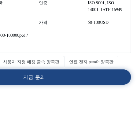
국
인증:
ISO 9001, ISO
14001, IATF 16949
가격:
50-100USD
000-100000pcd /
사용자 지정 에칭 금속 양극판
연료 전지 pemfc 양극판
지
금
문
의