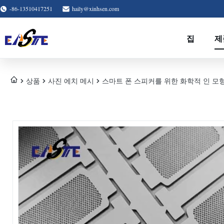
-86-13510417251
haily@xinhsen.com
집
제
상품
사진 에치 메시
스마트 폰 스피커를 위한 화학적 인 모형 