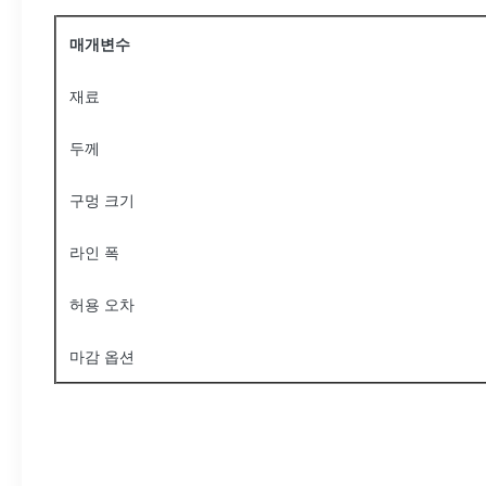
매개변수
재료
두께
구멍 크기
라인 폭
허용 오차
마감 옵션