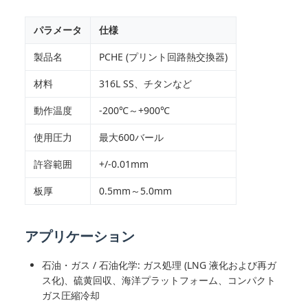
パラメータ
仕様
製品名
PCHE (プリント回路熱交換器)
材料
316L SS、チタンなど
動作温度
-200℃～+900℃
使用圧力
最大600バール
許容範囲
+/-0.01mm
板厚
0.5mm～5.0mm
アプリケーション
石油・ガス / 石油化学: ガス処理 (LNG 液化および再ガ
ス化)、硫黄回収、海洋プラットフォーム、コンパクト
ガス圧縮冷却