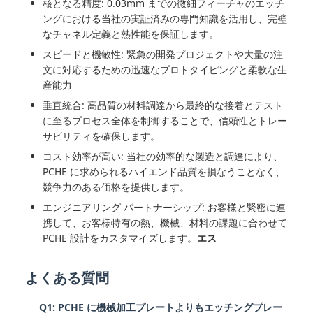
核となる精度: 0.03mm までの微細フィーチャのエッチ
ングにおける当社の実証済みの専門知識を活用し、完璧
なチャネル定義と熱性能を保証します。
スピードと機敏性: 緊急の開発プロジェクトや大量の注
文に対応するための迅速なプロトタイピングと柔軟な生
産能力
垂直統合: 高品質の材料調達から最終的な接着とテスト
に至るプロセス全体を制御することで、信頼性とトレー
サビリティを確保します。
コスト効率が高い: 当社の効率的な製造と調達により、
PCHE に求められるハイエンド品質を損なうことなく、
競争力のある価格を提供します。
エンジニアリング パートナーシップ: お客様と緊密に連
携して、お客様特有の熱、機械、材料の課題に合わせて
PCHE 設計をカスタマイズします。
エス
よくある質問
Q1: PCHE に機械加工プレートよりもエッチングプレー