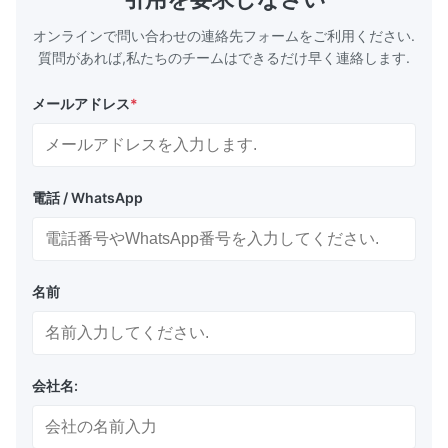
イクロチャネルが生成され、最適な流体フロー
精密コネクタ
とシーリングが保証されます。 比類なき設計
燃料電池プ
オンラインで問い合わせの連絡先フォームをご利用ください.
の自由度:高コストやリードタイムのか...
ト） チタンエ
質問があれば,私たちのチームはできるだけ早く連絡します.
メールアドレス
*
電話 / WhatsApp
名前
会社名: