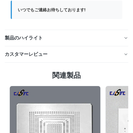
いつでもご連絡お待ちしております!
製品のハイライト
PCHE エッチングされた熱交換器プレートは、光化学エ
カスタマーレビュー
ッチングによるマイクロチャネル設計を特徴とし、優れた
熱効率と最大 600 bar の耐圧性を実現します。ステンレ
5.0
ス鋼、チタン、またはニッケル合金で作られており、
関連製品
最近の50件のレビューに基づいて
±0.01 mm の精度、1 ～ 2 週間の迅速なリードタイムを実
5
100%
現し、水素、LNG、および極低温システムに最適です。
4
0
3
0
2
0
1
0
Mark S.