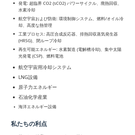
発電: 超臨界 CO2 (sCO2) パワーサイクル、廃熱回収、
水素冷却
航空宇宙および防衛: 環境制御システム、燃料/オイル冷
却、高度な熱管理
工業プロセス: 高圧合成反応器、排熱回収蒸気発生器
(HRSG)、閉ループ冷却
再生可能エネルギー: 水素製造 (電解槽冷却)、集中太陽
光発電 (CSP)、燃料電池
航空宇宙用冷却システム
LNG設備
原子力エネルギー
石油化学産業
海洋エネルギー設備
私たちの利点