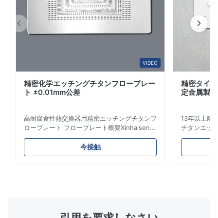
M
Nov 26.2025
Professional team with deep experience in metal bipolar plate
manufacturing.
VIDEO
Andrew L.
A
精密化学エッチングチタンフロープレー
精密タイタ
ト ±0.01mm公差
定金属製造
Aug 6.2025
They helped us optimize the flow field design and quickly
高耐腐食性熱交換器用精密エッチングチタンフ
13年以上航
provided engineering feedback.
ロープレート フロープレート概要Xinhaisen
チタンエッチ
Technologyは、プラスチック射出成形、ダイ
得済み競争
カスト、その他の産業用途向けの高精度化学エ
クルソリュ
Steven B.
今接触
S
ッチングフロープレートの製造を専門としてい
高性能用途向
ます。当社のフロープレートは、優れた流量制
象産業 当社
Jul 1.2025
御、卓越した耐久性、および生産プロセスにお
ンは、ミッ
Good balance between quality, lead time, and cost for
ける材料分布を最適化する精密なチャネルジオ
トに電力を供
メトリを提供します。 フロープレートの特徴
熱エンジン部
customized bipolar plates.
複雑でバリのないチャネル:エッチングによ
（手術器具
り、機械的応力やバリのない滑らかで精密なマ
シュ） エレ
引用を要求しなさい