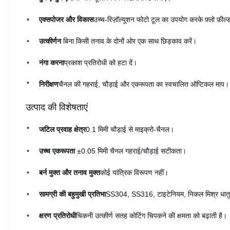
एक्सपोजर और विकास
उच्च-रिज़ॉल्यूशन फोटो टूल का उपयोग करके फ़्लो फ़ील्ड 
उत्कीर्णन
️ बिना किसी तनाव के दोनों ओर एक साथ छिड़काव करें।
नंगा करना
प्रकाश प्रतिरोधी को हटा दें।
निरीक्षण
चैनल की गहराई, चौड़ाई और एकरूपता का स्वचालित ऑप्टिकल माप।
उत्पाद की विशेषताएं
जटिल प्रवाह क्षेत्र
0.1 मिमी चौड़ाई से माइक्रो-चैनल।
उच्च एकरूपता
️ ±0.05 मिमी चैनल गहराई/चौड़ाई सटीकता।
बर्न मुक्त और तनाव मुक्त
कोई यांत्रिक विरूपण नहीं।
सामग्री की बहुमुखी प्रतिभा
SS304, SS316, टाइटेनियम, निकल मिश्र धात
क्षरण प्रतिरोधी
चिकनी उत्कीर्ण सतह कोटिंग चिपकने की क्षमता को बढ़ाती है।