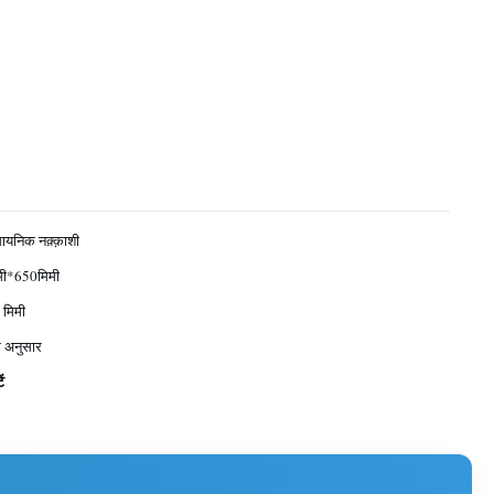
ायनिक नक़्क़ाशी
ी*650मिमी
 मिमी
के अनुसार
ं