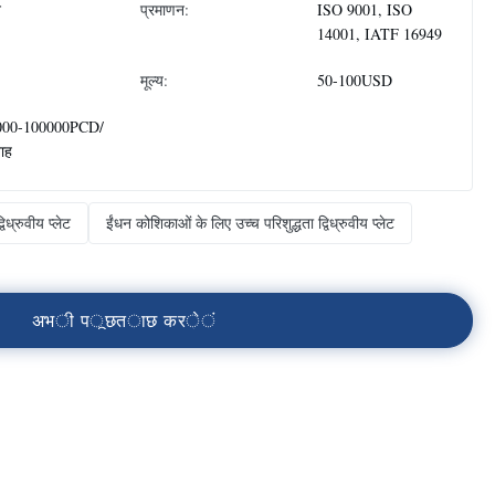
न
प्रमाणन:
ISO 9001, ISO
14001, IATF 16949
मूल्य:
50-100USD
000-100000PCD/
ताह
िध्रुवीय प्लेट
ईंधन कोशिकाओं के लिए उच्च परिशुद्धता द्विध्रुवीय प्लेट
अ
भ
ी
प
ू
छ
त
ा
छ
क
र
े
ं