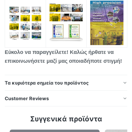
Εύκολο να παραγγείλετε! Καλώς ήρθατε να
επικοινωνήσετε μαζί μας οποιαδήποτε στιγμή!
Τα κυριότερα σημεία του προϊόντος
Καθορισμένα δίσκοι οπτικών μεταλλικών
Customer Reviews
κωδικοποιητών Επισκόπηση δίσκων κωδικοποιητώνΗ
Xinhaisen Technology ειδικεύεται στην κατασκευή
4.0
Συγγενικά προϊόντα
υψηλής ακρίβειας χημικά χαραγμένων δίσκων
Based on 50 reviews recently
κωδικοποίησης για συστήματα ελέγχου κίνησης.Η
5
0