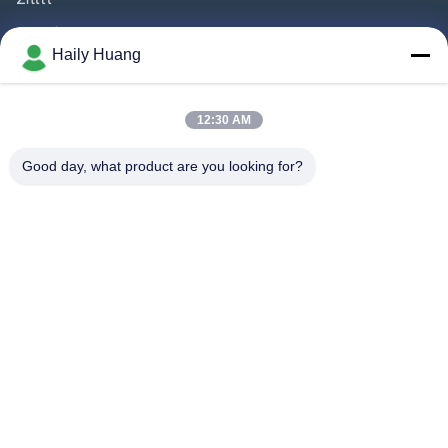
Προϊόντα
Haily Huang
Βίντεο
Σχετικά Με Εμάς
12:30 AM
Γύρος Εργοστασίων
Good day, what product are you looking for?
Έλεγχος Ποιότητας
Επαφή
Ειδήσεις
Υποθέσεις
Ακολουθήστε Μας.