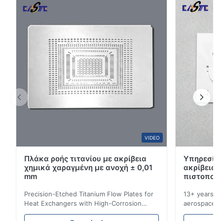
τεχνολογία χαρακτικής με ακρίβεια μας παράγει
4
100%
τροχούς κώδικα με εξαιρετική ακρί...
3
0
2
0
1
0
S*r
S
Oct 28.2025
Pretty good. I recommend it.
VIDEO
Πλάκα ροής τιτανίου με ακρίβεια
Υπηρεσίες
χημικά χαραγμένη με ανοχή ± 0,01
ακρίβεια
mm
πιστοποίη
Precision-Etched Titanium Flow Plates for
13+ years ex
Heat Exchangers with High-Corrosion
aerospace, m
Resistance Flow Plate Overview Xinhaisen
applications.