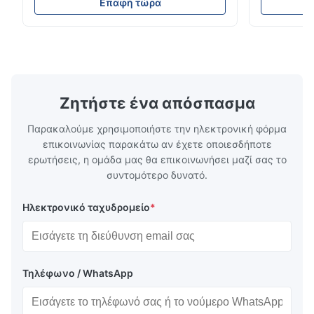
Technology specializes in manufacturing
solutions wi
Επαφή τώρα
high-precision chemically etched flow
instant quo
plates for plastic injection molding, die
for High-Pe
casting, and other industrial applications.
Industries 
Our flow plates offer superior flow control,
solutions po
exceptional durability, and precise channel
components
geometries that optimize material
(heat-resist
distribution in production processes. Flow
structural 
Ζητήστε ένα απόσπασμα
Plate Features Complex, Burr
(surgical to
Παρακαλούμε χρησιμοποιήστε την ηλεκτρονική φόρμα
επικοινωνίας παρακάτω αν έχετε οποιεσδήποτε
ερωτήσεις, η ομάδα μας θα επικοινωνήσει μαζί σας το
συντομότερο δυνατό.
Ηλεκτρονικό ταχυδρομείο
*
Τηλέφωνο / WhatsApp