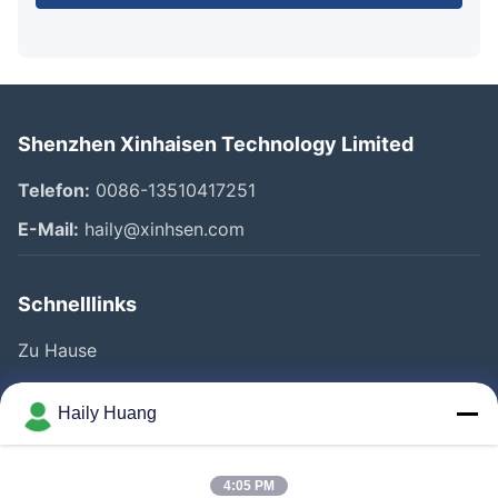
Shenzhen Xinhaisen Technology Limited
Telefon:
0086-13510417251
E-Mail:
haily@xinhsen.com
Schnelllinks
Zu Hause
Produkte
Haily Huang
Videos
Über Uns
4:05 PM