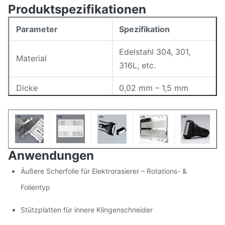
Produktspezifikationen
Parameter
Spezifikation
Edelstahl 304, 301,
Material
316L, etc.
Dicke
0,02 mm – 1,5 mm
Linienbreite (min)
0,015 mm
Grat Höhe
<0,005 mm
Anwendungen
Matt / poliert nach
Oberflächengüte
Bedarf
Äußere Scherfolie für Elektrorasierer – Rotations- &
Folientyp
Stützplatten für innere Klingenschneider