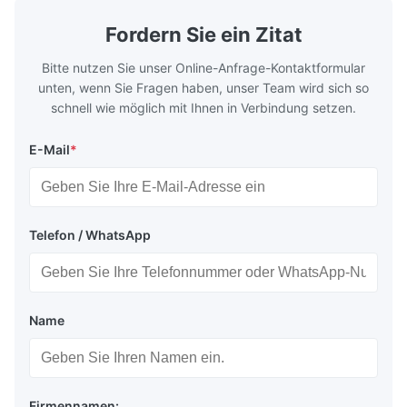
geometries that optimize material
(heat-resist
distribution in production processes. Flow
structural 
Fordern Sie ein Zitat
Plate Features Complex, Burr
(surgical to
Bitte nutzen Sie unser Online-Anfrage-Kontaktformular
unten, wenn Sie Fragen haben, unser Team wird sich so
schnell wie möglich mit Ihnen in Verbindung setzen.
E-Mail
*
Telefon / WhatsApp
Name
Firmennamen: