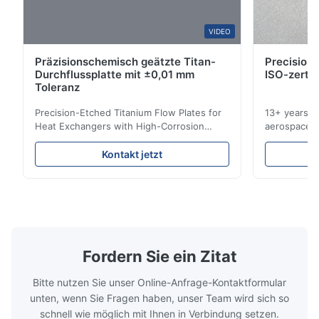
A*a
VIDEO
A
Präzisionschemisch geätzte Titan-
Precision 
Dec 17.2025
Durchflussplatte mit ±0,01 mm
ISO-zertif
pretty good
Toleranz
Precision-Etched Titanium Flow Plates for
13+ years ex
A*d
Heat Exchangers with High-Corrosion
aerospace, m
A
Resistance Flow Plate Overview Xinhaisen
applications.
Technology specializes in manufacturing
solutions wi
Nov 27.2025
Kontakt jetzt
high-precision chemically etched flow
instant quo
The mesh is precise and the packaging is excellent.
plates for plastic injection molding, die
for High-Pe
casting, and other industrial applications.
Industries 
Our flow plates offer superior flow control,
solutions po
exceptional durability, and precise channel
components
geometries that optimize material
(heat-resist
distribution in production processes. Flow
structural 
Fordern Sie ein Zitat
Plate Features Complex, Burr
(surgical to
Bitte nutzen Sie unser Online-Anfrage-Kontaktformular
unten, wenn Sie Fragen haben, unser Team wird sich so
schnell wie möglich mit Ihnen in Verbindung setzen.