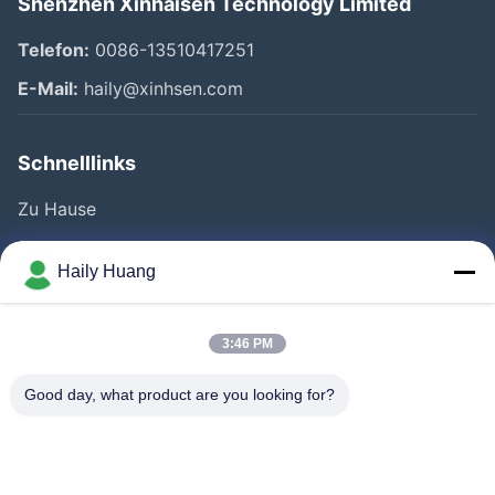
Shenzhen Xinhaisen Technology Limited
Telefon:
0086-13510417251
E-Mail:
haily@xinhsen.com
Schnelllinks
Zu Hause
Produkte
Haily Huang
Videos
Über Uns
3:46 PM
Fabrik Tour
Good day, what product are you looking for?
Qualitätskontrolle
Kontakt
Neuigkeiten