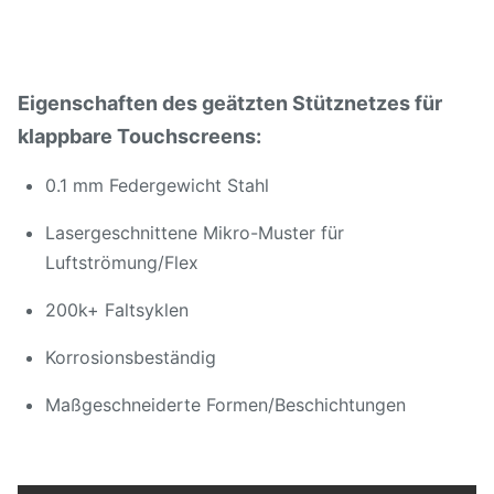
Kanten mit optionale
Oberflächenbearbeitung
antireflektierende oder
antikorrosive
Eigenschaften des geätzten Stütznetzes für
Beschichtungen
klappbare Touchscreens:
Klappbare
0.1 mm Federgewicht Stahl
Smartphones, tragbare
Technologien, flexible
Lasergeschnittene Mikro-Muster für
Anwendungen
OLED/LCD-Bildschirme,
Luftströmung/Flex
medizinische Geräte,
200k+ Faltsyklen
Luft- und
Raumfahrtkomponenten
Korrosionsbeständig
Maßgeschneiderte Formen/Beschichtungen