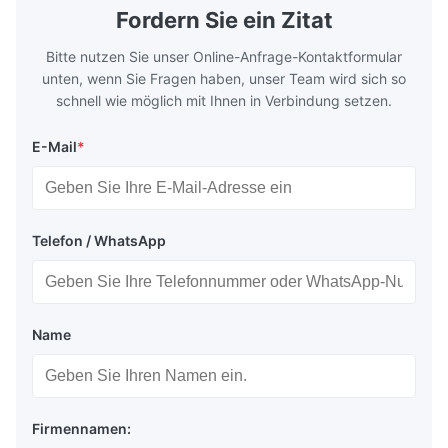
distribution in production processes. Flow
structural 
Fordern Sie ein Zitat
Plate Features Complex, Burr
(surgical to
Bitte nutzen Sie unser Online-Anfrage-Kontaktformular
unten, wenn Sie Fragen haben, unser Team wird sich so
schnell wie möglich mit Ihnen in Verbindung setzen.
E-Mail
*
Telefon / WhatsApp
Name
Firmennamen: