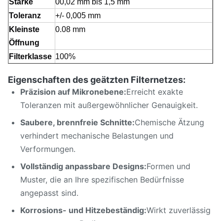
Stärke
00,02 mm bis 1,5 mm
Toleranz
+/- 0,005 mm
Kleinste
0.08 mm
Öffnung
Filterklasse
100%
Oberfläche
Helle und glatte
Eigenschaften des geätzten Filternetzes:
Merkmal
Keine Schürzen, keine Bruchstellen und
Präzision auf Mikronebene:
Erreicht exakte
sauber.
Toleranzen mit außergewöhnlicher Genauigkeit.
Anwendung
Metallnetze, Filternetze für
Saubere, brennfreie Schnitte:
Chemische Ätzung
Kaffeemaschinen, Saftmaschinen
verhindert mechanische Belastungen und
Verformungen.
Vollständig anpassbare Designs:
Formen und
Muster, die an Ihre spezifischen Bedürfnisse
angepasst sind.
Korrosions- und Hitzebeständig:
Wirkt zuverlässig