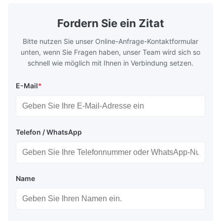
geometries that optimize material
(heat-resist
distribution in production processes. Flow
structural 
Fordern Sie ein Zitat
Plate Features Complex, Burr
(surgical to
Bitte nutzen Sie unser Online-Anfrage-Kontaktformular
unten, wenn Sie Fragen haben, unser Team wird sich so
schnell wie möglich mit Ihnen in Verbindung setzen.
E-Mail
*
Telefon / WhatsApp
Name