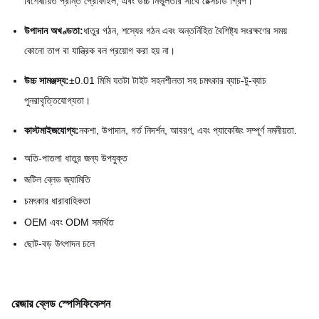
বিশেষায়িত প্রান্ত প্রোফাইল, এবং উচ্চ নির্ভুলতার সাথে টেক্সচার্ড গ্রিপ।
উপাদান অখণ্ডতা:
ধাতুর গঠন, শস্যের গঠন এবং অন্তর্নিহিত বৈশিষ্ট্য সংরক্ষণের সময়
কোনো তাপ বা যান্ত্রিক বল প্রয়োগ করা হয় না।
উচ্চ সামঞ্জস্য:
±0.01 মিমি যতটা টাইট সহনশীলতা সহ চমৎকার ব্যাচ-টু-ব্যাচ
পুনরাবৃত্তিযোগ্যতা।
কাস্টমাইজযোগ্য:
নকশা, উপাদান, গর্ত নিদর্শন, আবরণ, এবং প্যাকেজিং সম্পূর্ণ নমনীয়তা.
অতি-পাতলা ধাতুর জন্য উপযুক্ত
জটিল ব্লেড জ্যামিতি
চমৎকার ধারাবাহিকতা
OEM এবং ODM সমর্থিত
ছোট-বড় উৎপাদন চলে
রেজার ব্লেড স্পেসিফিকেশন