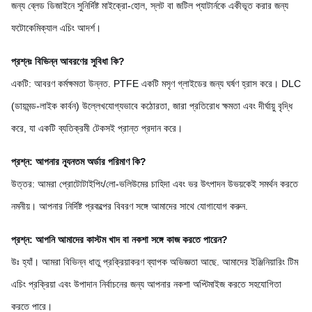
জন্য ব্লেড ডিজাইনে সুনির্দিষ্ট মাইক্রো-হোল, স্লট বা জটিল প্যাটার্নকে একীভূত করার জন্য
ফটোকেমিক্যাল এচিং আদর্শ।
প্রশ্নঃ বিভিন্ন আবরণের সুবিধা কি?
একটি: আবরণ কর্মক্ষমতা উন্নত. PTFE একটি মসৃণ গ্লাইডের জন্য ঘর্ষণ হ্রাস করে। DLC
(ডায়মন্ড-লাইক কার্বন) উল্লেখযোগ্যভাবে কঠোরতা, জারা প্রতিরোধ ক্ষমতা এবং দীর্ঘায়ু বৃদ্ধি
করে, যা একটি ব্যতিক্রমী টেকসই প্রান্ত প্রদান করে।
প্রশ্ন: আপনার ন্যূনতম অর্ডার পরিমাণ কি?
উত্তর: আমরা প্রোটোটাইপিং/লো-ভলিউমের চাহিদা এবং ভর উৎপাদন উভয়কেই সমর্থন করতে
নমনীয়। আপনার নির্দিষ্ট প্রকল্পের বিবরণ সঙ্গে আমাদের সাথে যোগাযোগ করুন.
প্রশ্ন: আপনি আমাদের কাস্টম খাদ বা নকশা সঙ্গে কাজ করতে পারেন?
উঃ হ্যাঁ। আমরা বিভিন্ন ধাতু প্রক্রিয়াকরণ ব্যাপক অভিজ্ঞতা আছে. আমাদের ইঞ্জিনিয়ারিং টিম
এচিং প্রক্রিয়া এবং উপাদান নির্বাচনের জন্য আপনার নকশা অপ্টিমাইজ করতে সহযোগিতা
করতে পারে।