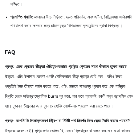
সজ্জিত।
প্রমাণিত খ্যাতি:
আমাদের উচ্চ নির্ভুলতা, দ্রুত পরিবর্তন, এবং জটিল, বৈচিত্র্যময় অর্ডারগুলি
পরিচালনা করার ক্ষমতার জন্য চাহিদাযুক্ত শিল্পগুলিতে ক্লায়েন্টদের দ্বারা বিশ্বস্ত।
FAQ
প্রশ্ন: এচড ব্লেডের তীক্ষ্ণতা ঐতিহ্যগতভাবে গ্রাউন্ড ব্লেডের সাথে কীভাবে তুলনা করে?
উত্তর: এচিং উপাদান থেকেই একটি মৌলিকভাবে তীক্ষ্ণ প্রান্ত তৈরি করে। যদিও উভয়
পদ্ধতিই উচ্চ তীক্ষ্ণতা অর্জন করতে পারে, এচিং উচ্চতর সামঞ্জস্য প্রদান করে এবং যান্ত্রিক
বিকৃতি থেকে মাইক্রোস্কোপিক burrs দূর করে, যার ফলে প্রায়শই একটি মসৃণ প্রাথমিক শেভ
হয়। চূড়ান্ত তীক্ষ্ণতার জন্য চূড়ান্ত হোনিং পোস্ট-এচ প্রয়োগ করা যেতে পারে।
প্রশ্ন: আপনি কি তৈলাক্তকরণ স্ট্রিপ বা নির্দিষ্ট গর্ত নিদর্শন দিয়ে ব্লেড তৈরি করতে পারেন?
উত্তরঃ একেবারেই। লুব্রিকেশন ডেলিভারি, হেয়ার ক্লিয়ারেন্স বা ওজন কমানোর মতো কাজের