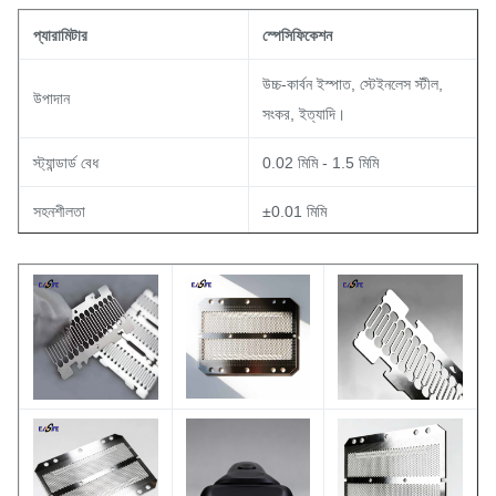
প্যারামিটার
স্পেসিফিকেশন
উচ্চ-কার্বন ইস্পাত, স্টেইনলেস স্টীল,
উপাদান
সংকর, ইত্যাদি।
স্ট্যান্ডার্ড বেধ
0.02 মিমি - 1.5 মিমি
সহনশীলতা
±0.01 মিমি
< 0.2 µm অর্জনযোগ্য (পরবর্তী
প্রান্ত তীক্ষ্ণতা (রা)
প্রক্রিয়াকরণ নির্ভর)
সারফেস ফিনিশ
উজ্জ্বল, ম্যাট, বা প্রয়োজন অনুযায়ী
পণ্যের নাম
খোদাই করা রেজার ব্লেড
MOQ
আলোচনা সাপেক্ষ