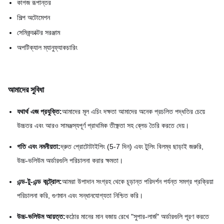
কাগজ রূপান্তর
শিল্প অটোমেশন
সেমিকন্ডাক্টর সরঞ্জাম
অপটিক্যাল ম্যানুফ্যাকচারিং
আমাদের সুবিধা
যথার্থ এজ প্রযুক্তি:
আমাদের মূল এচিং দক্ষতা আমাদের অনেক প্রচলিত পদ্ধতির চেয়ে
উচ্চতর এবং আরও সামঞ্জস্যপূর্ণ প্রাথমিক তীক্ষ্ণতা সহ ব্লেড তৈরি করতে দেয়।
গতি এবং নমনীয়তা:
দ্রুত প্রোটোটাইপিং (5-7 দিন) এবং টুলিং বিলম্ব ছাড়াই জরুরি,
উচ্চ-ভলিউম অর্ডারগুলি পরিচালনা করার ক্ষমতা।
এন্ড-টু-এন্ড কন্ট্রোল:
আমরা উপাদান সংগ্রহ থেকে চূড়ান্ত পরিদর্শন পর্যন্ত সমগ্র প্রক্রিয়া
পরিচালনা করি, গুণমান এবং সন্ধানযোগ্যতা নিশ্চিত করি।
উচ্চ-ভলিউম আয়ত্ত:
কঠোর মানের মান বজায় রেখে "সুপার-লার্জ" অর্ডারগুলি পূরণ করতে