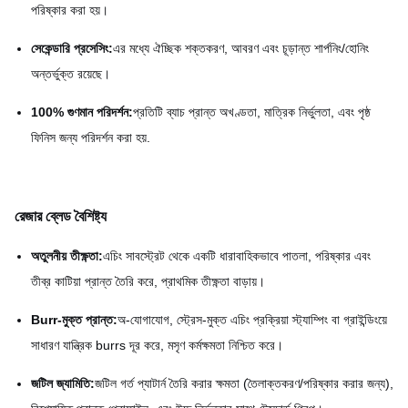
পরিষ্কার করা হয়।
সেকেন্ডারি প্রসেসিং:
এর মধ্যে ঐচ্ছিক শক্তকরণ, আবরণ এবং চূড়ান্ত শার্পনিং/হোনিং
অন্তর্ভুক্ত রয়েছে।
100% গুণমান পরিদর্শন:
প্রতিটি ব্যাচ প্রান্ত অখণ্ডতা, মাত্রিক নির্ভুলতা, এবং পৃষ্ঠ
ফিনিস জন্য পরিদর্শন করা হয়.
রেজার ব্লেড বৈশিষ্ট্য
অতুলনীয় তীক্ষ্ণতা:
এচিং সাবস্ট্রেট থেকে একটি ধারাবাহিকভাবে পাতলা, পরিষ্কার এবং
তীব্র কাটিয়া প্রান্ত তৈরি করে, প্রাথমিক তীক্ষ্ণতা বাড়ায়।
Burr-মুক্ত প্রান্ত:
অ-যোগাযোগ, স্ট্রেস-মুক্ত এচিং প্রক্রিয়া স্ট্যাম্পিং বা গ্রাইন্ডিংয়ে
সাধারণ যান্ত্রিক burrs দূর করে, মসৃণ কর্মক্ষমতা নিশ্চিত করে।
জটিল জ্যামিতি:
জটিল গর্ত প্যাটার্ন তৈরি করার ক্ষমতা (তৈলাক্তকরণ/পরিষ্কার করার জন্য),