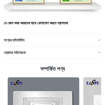
যে কোন সময় আমাদের সাথে যোগাযোগ করতে স্বাগতম!
পণ্যের হাইলাইটস
চিকিত্সা, শিল্প, পরীক্ষাগার এবং বিশেষ কাটিয়া অ্যাপ্লিকেশনের জন্য ফটো রাসায়নিক
ক্রেতার পর্যালোচনা
এচিং দ্বারা নির্মিত নির্ভুল খোদাই করা রেজার ব্লেড। OEM কাস্টম আকার, অতি-
তীক্ষ্ণ প্রান্ত, বুর-মুক্ত ফিনিস এবং উচ্চ মাত্রিক নির্ভুলতা।
5.0
সম্পর্কিত পণ্য
সাম্প্রতিক ৫০টি পর্যালোচনার ভিত্তিতে
5
100%
4
0
3
0
2
0
1
0