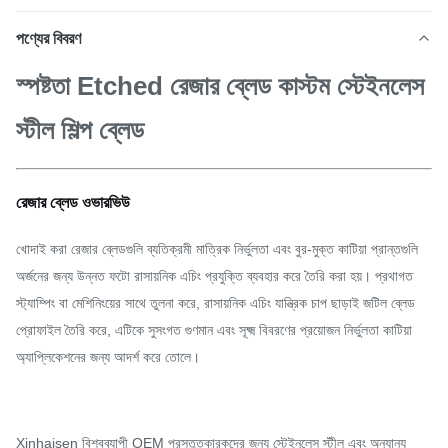
পণ্যের বিবরণ
স্পষ্টতা Etched রেজার ব্লেড কাস্টম স্টেইনলেস
স্টীল শিল্প ব্লেড
রেজার ব্লেড ওভারভিউ
খোদাই করা রেজার ব্লেডগুলি ব্যতিক্রমী মাত্রিক নির্ভুলতা এবং বুর-মুক্ত কাটিয়া প্রান্তগুলি
অর্জনের জন্য উন্নত ফটো রাসায়নিক এচিং প্রযুক্তি ব্যবহার করে তৈরি করা হয়। প্রথাগত
স্ট্যাম্পিং বা মেশিনিংয়ের সাথে তুলনা করে, রাসায়নিক এচিং যান্ত্রিক চাপ ছাড়াই জটিল ব্লেড
প্রোফাইল তৈরি করে, এটিকে সুসংগত গুণমান এবং সূক্ষ্ম বিবরণের প্রয়োজন নির্ভুলতা কাটিয়া
অ্যাপ্লিকেশনের জন্য আদর্শ করে তোলে।
Xinhaisen বিশ্বব্যাপী OEM প্রস্তুতকারকদের জন্য স্টেইনলেস স্টীল এবং অন্যান্য