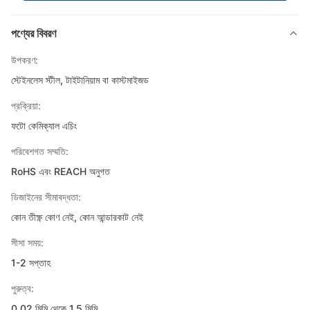
পণ্যের বিবরণ
উপকরণ:
স্টেইনলেস স্টীল, টাইটানিয়াম বা কাস্টমাইজড
প্রক্রিয়া:
ফটো কেমিক্যাল এচিং
পরিবেশগত সম্মতি:
RoHS এবং REACH অনুগত
ডিজাইনের সীমাবদ্ধতা:
কোন তীক্ষ্ণ কোণ নেই, কোন আন্ডারকাট নেই
সীসা সময়:
1-2 সপ্তাহ
পুরুত্ব:
0.02 মিমি থেকে 1.5 মিমি