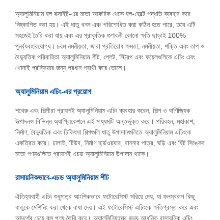
অ্যালুমিনিয়াম হল বক্সাইট-এর মতো আকরিক থেকে হল-হেরল্ট পদ্ধতি ব্যবহার করে
নিষ্কাশিত করা হয়। এই ধাতু খনন এবং পরিশোধিত করা কঠিন হতে পারে, তবে এটি
সহজেই তৈরি করা যায় এবং এর প্রাকৃতিক গুণাবলী কোনো ক্ষতি ছাড়াই 100%
পুনর্ব্যবহারযোগ্য। চরম নমনীয়তা, জারা প্রতিরোধ ক্ষমতা, নমনীয়তা, শক্তি এবং তাপ ও
​​বৈদ্যুতিক পরিবাহিতা অ্যালুমিনিয়াম শীট, প্লেট, স্ট্রিপ এবং ফয়েলগুলিকে এচিং এবং
খোদাই প্রক্রিয়ার জন্য প্রধান প্রার্থী করে তোলে।
অ্যালুমিনিয়াম এচিং-এর প্রয়োগ
শখেরু এবং শিল্পীরা প্রায়শই অ্যালুমিনিয়াম এচিং ব্যবহার করেন, শিল্প ও বাণিজ্যিক
উত্পাদনও বিভিন্ন অ্যাপ্লিকেশনে এই মাধ্যমটি অন্তর্ভুক্ত করে। পরিবহন, মহাকাশ,
নির্মাণ, বৈদ্যুতিক এবং চিকিৎসা শিল্পগুলি ধাতু উপাদানগুলিতে অ্যালুমিনিয়াম এচিংকে
একত্রিত করে। ঢালাই, টিউব, নির্মাণ হার্ডওয়্যার, রান্নার পাত্র, ঘড়ি এবং হিট সিঙ্কের
মতো পণ্যগুলিতে প্রায়শই এচড অ্যালুমিনিয়াম উপাদান থাকে।
রাসায়নিকভাবে-এচড অ্যালুমিনিয়াম শীট
ঐতিহ্যবাহী এচিং শুধুমাত্র আংশিকভাবে ফটোরেসিস্ট সরিয়ে দেয়, যা ফলস্বরূপ কিছু
ধাতুকে মেশিনিং করা থেকে বাধা দেয়। এই ফটোরেসিস্ট এচিংকে ক্ষতিগ্রস্ত করে এবং
আদর্শের চেয়ে কম পণ্য তৈরি করে। অ্যালুমিনিয়ামের জন্য আধুনিক রাসায়নিক এচিং