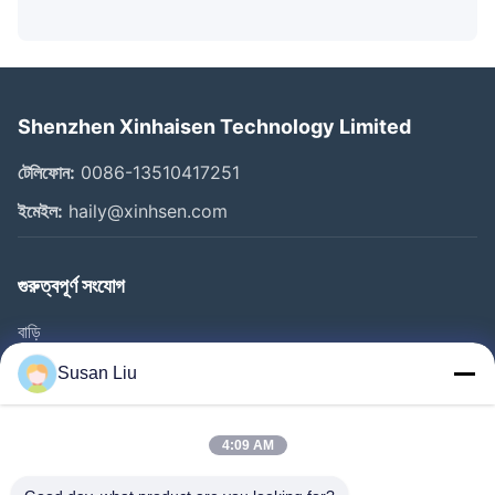
Shenzhen Xinhaisen Technology Limited
টেলিফোন:
0086-13510417251
ইমেইল:
haily@xinhsen.com
গুরুত্বপূর্ণ সংযোগ
বাড়ি
পণ্য
Susan Liu
ভিডিও
আমাদের সম্পর্কে
4:09 AM
কারখানা ভ্রমণ