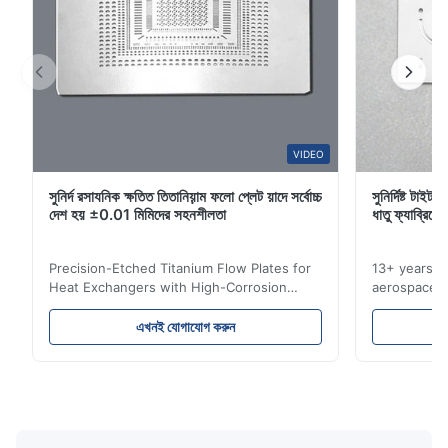
VIDEO
সুনির্দ রসাযনিক ক্ষতিত তিতানিয়়াম ফলো প্লেট য়াদে সর্বোচ্চ
সুনির্দিষ্ট টাই
দেশ হয় ±0.01 মিমিদের সহনশীলতা
ধাতু ফ্যাব্রিকে
Precision-Etched Titanium Flow Plates for
13+ years ex
Heat Exchangers with High-Corrosion
aerospace, m
Resistance Flow Plate Overview Xinhaisen
applications.
Technology specializes in manufacturing
solutions wi
এখনই যোগাযোগ করুন
high-precision chemically etched flow
instant quo
plates for plastic injection molding, die
for High-Pe
casting, and other industrial applications.
Industries 
Our flow plates offer superior flow control,
solutions po
exceptional durability, and precise channel
components
geometries that optimize material
(heat-resist