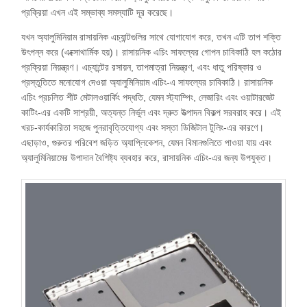
প্রক্রিয়া এখন এই সম্ভাব্য সমস্যাটি দূর করেছে।
যখন অ্যালুমিনিয়াম রাসায়নিক এচ্যান্টগুলির সাথে যোগাযোগ করে, তখন এটি তাপ শক্তি
উৎপন্ন করে (এক্সোথার্মিক হয়)। রাসায়নিক এচিং সাফল্যের গোপন চাবিকাঠি হল কঠোর
প্রক্রিয়া নিয়ন্ত্রণ। এচ্যান্টের রসায়ন, তাপমাত্রা নিয়ন্ত্রণ, এবং ধাতু পরিষ্কার ও
প্রস্তুতিতে মনোযোগ দেওয়া অ্যালুমিনিয়াম এচিং-এ সাফল্যের চাবিকাঠি। রাসায়নিক
এচিং প্রচলিত শীট মেটালওয়ার্কিং পদ্ধতি, যেমন স্ট্যাম্পিং, লেজারিং এবং ওয়াটারজেট
কাটিং-এর একটি সাশ্রয়ী, অত্যন্ত নির্ভুল এবং দ্রুত উত্পাদন বিকল্প সরবরাহ করে। এই
খরচ-কার্যকারিতা সহজে পুনরাবৃত্তিযোগ্য এবং সস্তা ডিজিটাল টুলিং-এর কারণে।
এছাড়াও, গুরুতর পরিবেশ জড়িত অ্যাপ্লিকেশন, যেমন বিমানগুলিতে পাওয়া যায় এবং
অ্যালুমিনিয়ামের উপাদান বৈশিষ্ট্য ব্যবহার করে, রাসায়নিক এচিং-এর জন্য উপযুক্ত।